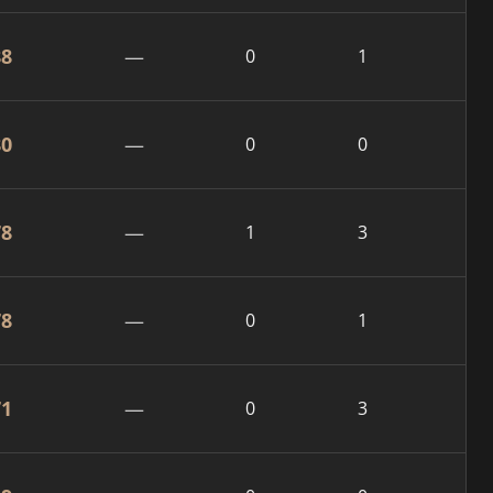
88
—
0
1
80
—
0
0
78
—
1
3
78
—
0
1
71
—
0
3