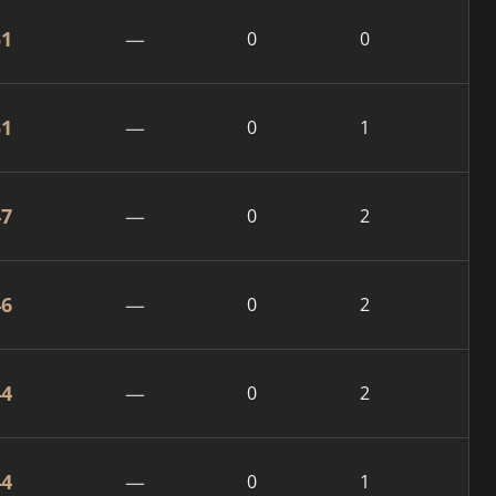
51
—
0
0
51
—
0
1
47
—
0
2
46
—
0
2
44
—
0
2
44
—
0
1