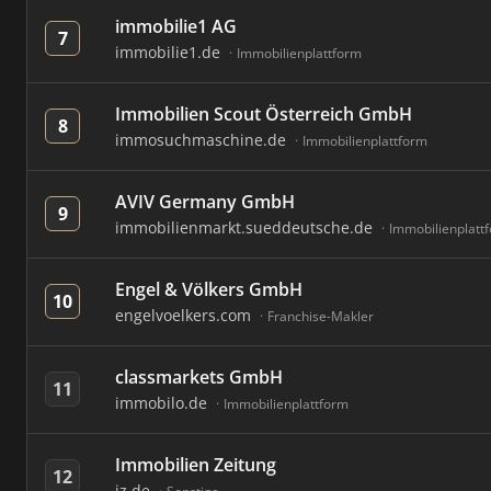
immobilie1 AG
7
immobilie1.de
Immobilienplattform
Immobilien Scout Österreich GmbH
8
immosuchmaschine.de
Immobilienplattform
AVIV Germany GmbH
9
immobilienmarkt.sueddeutsche.de
Immobilienplatt
Engel & Völkers GmbH
10
engelvoelkers.com
Franchise-Makler
classmarkets GmbH
11
immobilo.de
Immobilienplattform
Immobilien Zeitung
12
iz.de