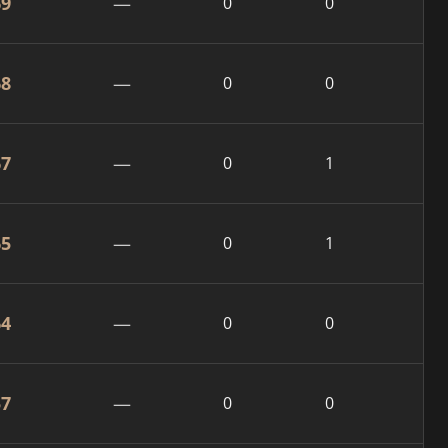
69
—
0
0
68
—
0
0
67
—
0
1
65
—
0
1
64
—
0
0
57
—
0
0