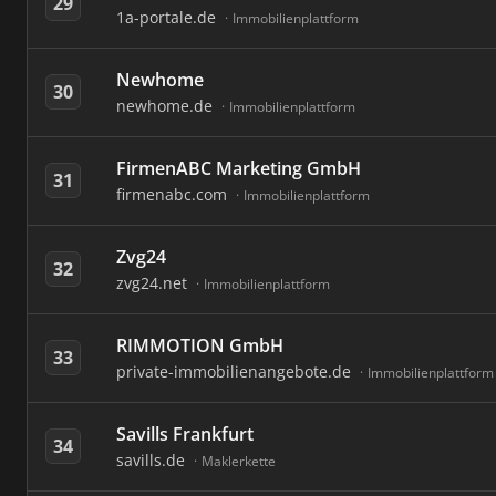
29
1a-portale.de
Immobilienplattform
Newhome
30
newhome.de
Immobilienplattform
FirmenABC Marketing GmbH
31
firmenabc.com
Immobilienplattform
Zvg24
32
zvg24.net
Immobilienplattform
RIMMOTION GmbH
33
private-immobilienangebote.de
Immobilienplattform
Savills Frankfurt
34
savills.de
Maklerkette