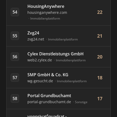
HousingAnywhere
22
54
housinganywhere.com
Immobilienplattform
Zvg24
21
55
zvg24.net
Immobilienplattform
Cylex Dienstleistungs GmbH
20
56
web2.cylex.de
Immobilienplattform
SMP GmbH & Co. KG
18
57
wg-gesucht.de
Immobilienplattform
Portal Grundbuchamt
17
58
portal-grundbuchamt.de
Sonstige
vonprivat²quadrat -