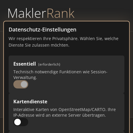
Makler
Rank
powered by
WAVEPOINT
Datenschutz-Einstellungen
Wir respektieren Ihre Privatsphäre. Wählen Sie, welche
Immobilienmakler
Dienste Sie zulassen möchten.
Dietzenbach – Ranking Juli
Essentiell
(erforderlich)
2026
Technisch notwendige Funktionen wie Session-
Verwaltung.
HESSEN
34.429 EINWOHNER
81
509
15.270
Kartendienste
Makler
Makler-Keywords
Max. Punkte
Interaktive Karten von OpenStreetMap/CARTO. Ihre
IP-Adresse wird an externe Server übertragen.