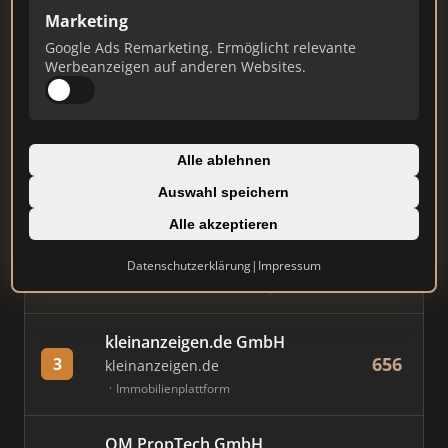
Marketing
Stand: Juli 2026
Google Ads Remarketing. Ermöglicht relevante
Werbeanzeigen auf anderen Websites.
#
MAKLER / FIRMA
PUNKTE
Immobilien Scout GmbH
Alle ablehnen
813
1
immobilienscout24.de
Auswahl speichern
Immobilienplattform
Alle akzeptieren
AVIV Germany GmbH
Datenschutzerklärung
|
Impressum
776
2
immowelt.de
Immobilienplattform
kleinanzeigen.de GmbH
656
3
kleinanzeigen.de
Immobilienplattform
OM PropTech GmbH