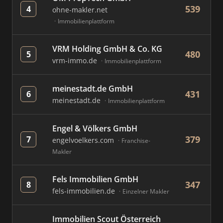
539
4
ohne-makler.net
Immobilienplattform
VRM Holding GmbH & Co. KG
480
5
vrm-immo.de
Immobilienplattform
meinestadt.de GmbH
431
6
meinestadt.de
Immobilienplattform
Engel & Völkers GmbH
379
7
engelvoelkers.com
Franchise-
Makler
Fels Immobilien GmbH
347
8
fels-immobilien.de
Einzelner Makler
Immobilien Scout Österreich