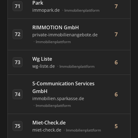
Park
7
71
immopark.de
Immobilienplattform
RIMMOTION GmbH
7
72
private-immobilienangebote.de
Immobilienplattform
Wg Liste
6
73
wg-liste.de
Immobilienplattform
S-Communication Services
GmbH
6
74
immobilien.sparkasse.de
Immobilienplattform
Miet-Check.de
5
75
miet-check.de
Immobilienplattform