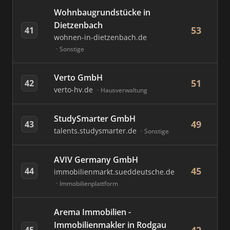
Wohnbaugrundstücke in
Dietzenbach
53
41
wohnen-in-dietzenbach.de
Sonstige
Verto GmbH
51
42
verto-hv.de
Hausverwaltung
StudySmarter GmbH
49
43
talents.studysmarter.de
Sonstige
AVIV Germany GmbH
45
44
immobilienmarkt.sueddeutsche.de
Immobilienplattform
Arema Immobilien -
Immobilienmakler in Rodgau
45