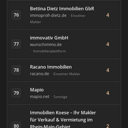
Bettina Dietz Immobilien GbR
4
76
immoprofi-dietz.de
Einzelner
Makler
immovativ GmbH
4
77
wunschimmo.de
Immobilienplattform
Racano Immobilien
4
78
racano.de
Einzelner Makler
Mapio
4
79
mapio.net
Sonstige
Immobilien Koese – Ihr Makler
für Verkauf & Vermietung im
2
80
Rhein-Main-Gebiet