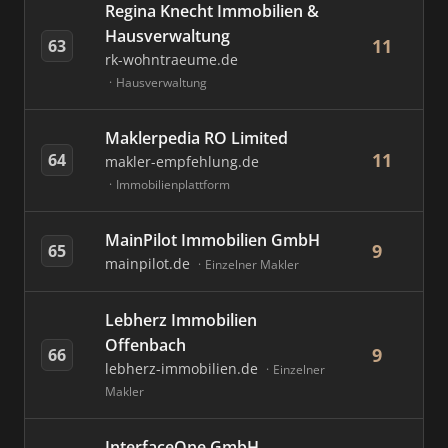
Regina Knecht Immobilien &
Hausverwaltung
11
63
rk-wohntraeume.de
Hausverwaltung
Maklerpedia RO Limited
11
64
makler-empfehlung.de
Immobilienplattform
MainPilot Immobilien GmbH
9
65
mainpilot.de
Einzelner Makler
Lebherz Immobilien
Offenbach
9
66
lebherz-immobilien.de
Einzelner
Makler
InterfaceOne GmbH