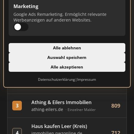
Marketing
Stand: Juli 2026
Google Ads Remarketing. Ermöglicht relevante
Werbeanzeigen auf anderen Websites.
#
MAKLER / FIRMA
PUNKTE
Immobilien Scout GmbH
Alle ablehnen
852
1
immobilienscout24.de
Auswahl speichern
Immobilienplattform
Alle akzeptieren
AVIV Germany GmbH
Datenschutzerklärung
|
Impressum
819
2
immowelt.de
Immobilienplattform
Athing & Eilers Immobilien
809
3
athing-eilers.de
Einzelner Makler
Haus kaufen Leer (Kreis)
712
4
immobilien.nwzonline.de