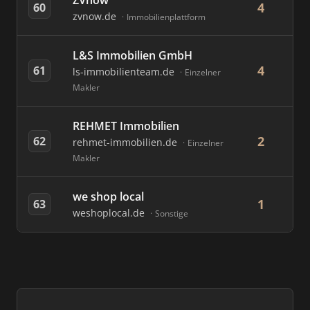
ZVnow
4
60
zvnow.de
Immobilienplattform
L&S Immobilien GmbH
4
61
ls-immobilienteam.de
Einzelner
Makler
REHMET Immobilien
2
62
rehmet-immobilien.de
Einzelner
Makler
we shop local
1
63
weshoplocal.de
Sonstige