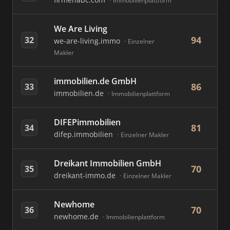
Immobilienplattform
We Are Living
94
32
we-are-living.immo
Einzelner
Makler
immobilien.de GmbH
86
33
immobilien.de
Immobilienplattform
DIFEPimmobilien
81
34
difep.immobilien
Einzelner Makler
Dreikant Immobilien GmbH
70
35
dreikant-immo.de
Einzelner Makler
Newhome
70
36
newhome.de
Immobilienplattform