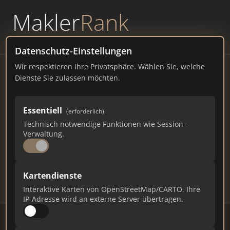
Makler
Rank
powered by
WAVEPOINT
Datenschutz-Einstellungen
Wir respektieren Ihre Privatsphäre. Wählen Sie, welche
Immobilienmakler
Dienste Sie zulassen möchten.
Wiefelstede – Ranking Juli
Essentiell
(erforderlich)
2026
Technisch notwendige Funktionen wie Session-
Verwaltung.
NIEDERSACHSEN
14.335 EINWOHNER
63
574
17.220
Kartendienste
Makler
Makler-Keywords
Max. Punkte
Interaktive Karten von OpenStreetMap/CARTO. Ihre
IP-Adresse wird an externe Server übertragen.