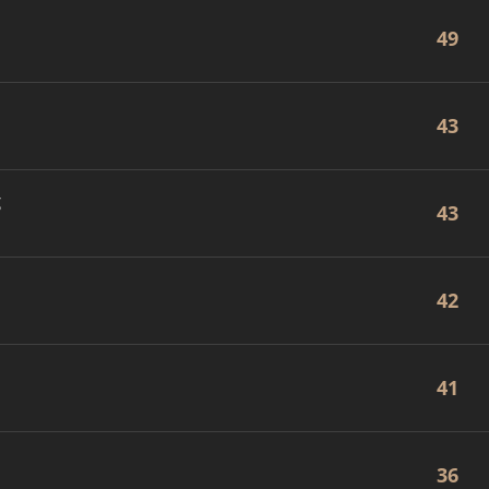
49
43
g
43
42
41
36