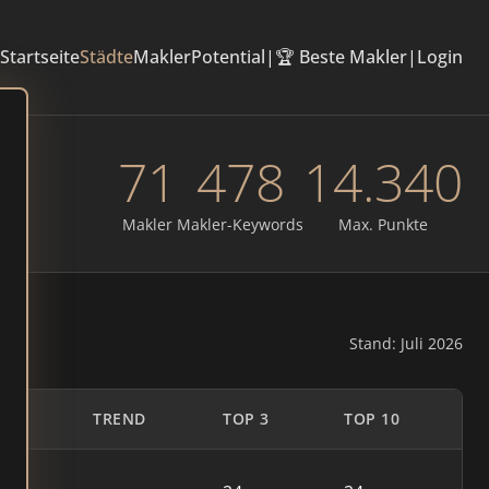
Startseite
Städte
Makler
Potential
|
🏆 Beste Makler
|
Login
71
478
14.340
Makler
Makler-Keywords
Max. Punkte
Stand: Juli 2026
TE
TREND
TOP 3
TOP 10