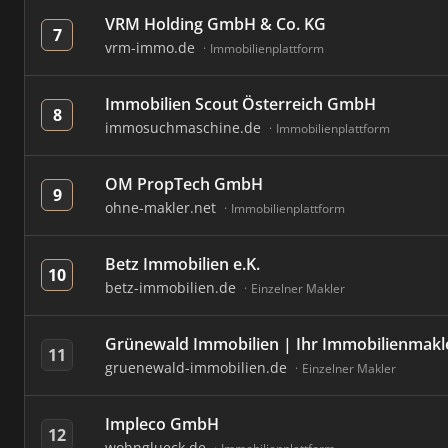
VRM Holding GmbH & Co. KG
7
vrm-immo.de
Immobilienplattform
Immobilien Scout Österreich GmbH
8
immosuchmaschine.de
Immobilienplattform
OM PropTech GmbH
9
ohne-makler.net
Immobilienplattform
Betz Immobilien e.K.
10
betz-immobilien.de
Einzelner Makler
Grünewald Immobilien | Ihr Immobilienmakle
11
gruenewald-immobilien.de
Einzelner Makler
Impleco GmbH
12
wohnglueck.de