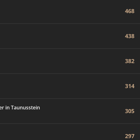
468
438
382
314
r in Taunusstein
305
297