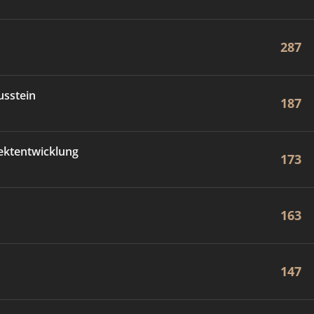
287
usstein
187
ektentwicklung
173
163
147