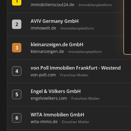
1
immobilienscout24.de
Immobilienplattform
AVIV Germany GmbH
2
immowelt.de
Immobilienplattform
kleinanzeigen.de GmbH
3
kleinanzeigen.de
Immobilienplattform
von Poll Immobilien Frankfurt - Westend
4
von-poll.com
Franchise-Makler
Engel & Völkers GmbH
5
engelvoelkers.com
Franchise-Makler
WITA Immobilien GmbH
6
wita-immo.de
Einzelner Makler