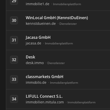
29
immobilie1.de
Immobilienplattform
WinLocal GmbH (KennstDuEinen)
30
kennstdueinen.de
Dienstleister
Jacasa GmbH
31
jacasa.de
Immobilienplattform
Desk
32
desk.immo
Dienstleister
classmarkets GmbH
33
immobilo.de
Immobilienplattform
LIFULL Connect S.L.
34
immobilien.mitula.com
Immobilienplattform