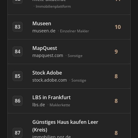
Immobilienplattform
Museen
10
83
museen.de
Einzelner Makler
MapQuest
9
84
mapquest.com
Sonstige
Stock Adobe
8
85
stock.adobe.com
Sonstige
LBS in Frankfurt
8
86
lbs.de
Maklerkette
Günstiges Haus kaufen Leer
(Kreis)
8
87
immobilien.noz.de