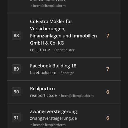
Immobilienplattform
CoFiStra Makler für
Versicherungen,
7
88
Finanzanlagen und Immobilien
GmbH & Co. KG
cofistra.de
Dienstleister
Facebook Building 18
7
89
facebook.com
Sonstige
Realportico
6
90
realportico.de
Immobilienplattform
Zwangsversteigerung
6
91
zwangsversteigerung.de
Immobilienplattform