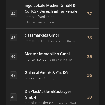
mgo Lokale Medien GmbH &
Co. KG - Bereich inFranken.de
37
44
immo.infranken.de
Immobilienplattform
classmarkets GmbH
36
45
immobilo.de
Immobilienplattform
Mentor Immobilien GmbH
36
46
mentor-sw.de
Einzelner Makler
GoLocal GmbH & Co. KG
36
47
golocal.de
Sonstige
DiePlusMakler&Bauträger
33
48
GmbH
die-plusmakler.de
Einzelner Makler