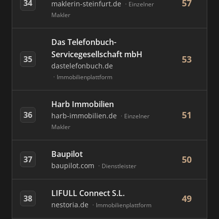
57
34
maklerin-steinfurt.de
Einzelner
Makler
Das Telefonbuch-
Servicegesellschaft mbH
53
35
dastelefonbuch.de
Immobilienplattform
Harb Immobilien
51
36
harb-immobilien.de
Einzelner
Makler
Baupilot
50
37
baupilot.com
Dienstleister
LIFULL Connect S.L.
49
38
nestoria.de
Immobilienplattform