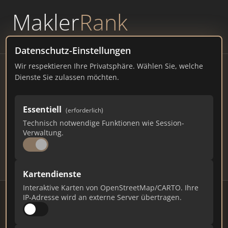
Makler
Rank
powered by
WAVEPOINT
Datenschutz-Einstellungen
Wir respektieren Ihre Privatsphäre. Wählen Sie, welche
Immobilienmakler Steinfurt
Dienste Sie zulassen möchten.
– Ranking Juli 2026
Essentiell
(erforderlich)
NORDRHEIN-WESTFALEN
33.123 EINWOHNER
Technisch notwendige Funktionen wie Session-
96
446
13.380
Verwaltung.
Makler
Makler-Keywords
Max. Punkte
Kartendienste
Interaktive Karten von OpenStreetMap/CARTO. Ihre
IP-Adresse wird an externe Server übertragen.
Stand: Juli 2026