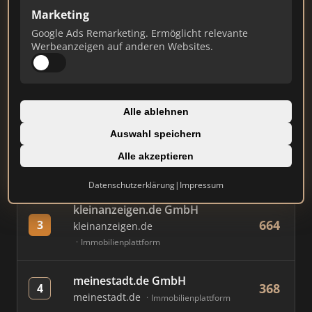
Marketing
Google Ads Remarketing. Ermöglicht relevante
#
MAKLER / FIRMA
PUNKTE
Werbeanzeigen auf anderen Websites.
Immobilien Scout GmbH
799
1
immobilienscout24.de
Alle ablehnen
Immobilienplattform
Auswahl speichern
AVIV Germany GmbH
Alle akzeptieren
751
2
immowelt.de
Immobilienplattform
Datenschutzerklärung
|
Impressum
kleinanzeigen.de GmbH
664
3
kleinanzeigen.de
Immobilienplattform
meinestadt.de GmbH
368
4
meinestadt.de
Immobilienplattform