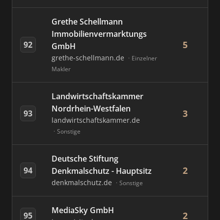
Grethe Schellmann
Immobilienvermarktungs
5
92
GmbH
grethe-schellmann.de
Einzelner
Makler
Landwirtschaftskammer
Nordrhein-Westfalen
3
93
landwirtschaftskammer.de
Sonstige
Deutsche Stiftung
2
94
Denkmalschutz - Hauptsitz
denkmalschutz.de
Sonstige
MediaSky GmbH
2
95