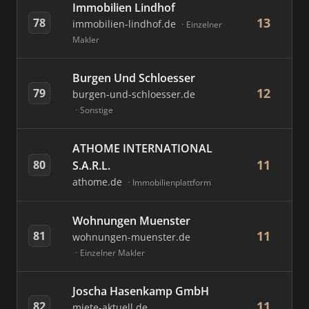
Immobilien Lindhof
13
78
immobilien-lindhof.de
Einzelner
Makler
Burgen Und Schloesser
12
79
burgen-und-schloesser.de
Sonstige
ATHOME INTERNATIONAL
11
80
S.A.R.L.
athome.de
Immobilienplattform
Wohnungen Muenster
11
81
wohnungen-muenster.de
Einzelner Makler
Joscha Hasenkamp GmbH
11
82
miete-aktuell.de