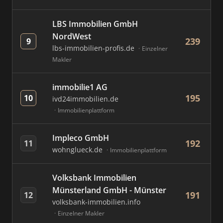
LBS Immobilien GmbH
NordWest
239
9
lbs-immobilien-profis.de
Einzelner
Makler
immobilie1 AG
195
10
ivd24immobilien.de
Immobilienplattform
Impleco GmbH
192
11
wohnglueck.de
Immobilienplattform
Volksbank Immobilien
Münsterland GmbH - Münster
191
12
volksbank-immobilien.info
Einzelner Makler