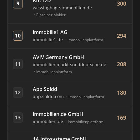
Kfr. IVD
300
9
wessinghage-immobilien.de
Einzelner Makler
immobilie1 AG
294
10
immobilie1.de
Immobilienplattform
AVIV Germany GmbH
208
11
immobilienmarkt.sueddeutsche.de
Immobilienplattform
App Soldd
180
12
app.soldd.com
Immobilienplattform
immobilien.de GmbH
169
13
immobilien.de
Immobilienplattform
1A Infosysteme GmbH