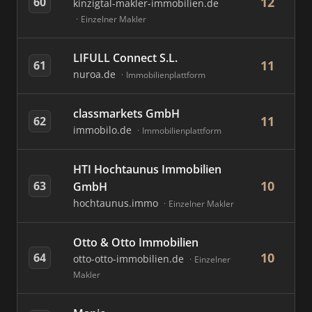
12
60
kinzigtal-makler-immobilien.de
Einzelner Makler
LIFULL Connect S.L.
11
61
nuroa.de
Immobilienplattform
classmarkets GmbH
11
62
immobilo.de
Immobilienplattform
HTI Hochtaunus Immobilien
10
63
GmbH
hochtaunus.immo
Einzelner Makler
Otto & Otto Immobilien
10
64
otto-otto-immobilien.de
Einzelner
Makler