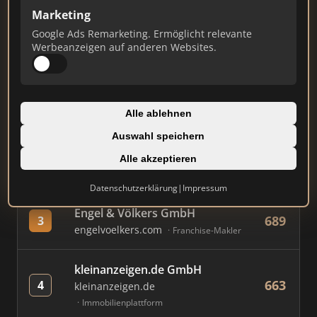
Marketing
Google Ads Remarketing. Ermöglicht relevante
#
MAKLER / FIRMA
PUNKTE
Werbeanzeigen auf anderen Websites.
Immobilien Scout GmbH
873
1
immobilienscout24.de
Alle ablehnen
Immobilienplattform
Auswahl speichern
AVIV Germany GmbH
Alle akzeptieren
777
2
immowelt.de
Immobilienplattform
Datenschutzerklärung
|
Impressum
Engel & Völkers GmbH
689
3
engelvoelkers.com
Franchise-Makler
kleinanzeigen.de GmbH
663
4
kleinanzeigen.de
Immobilienplattform