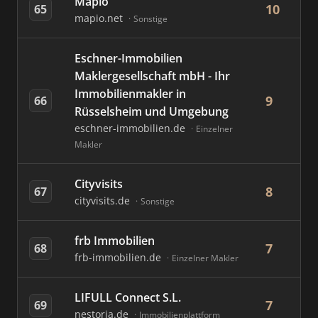
Mapio
10
65
mapio.net
Sonstige
Eschner-Immobilien
Maklergesellschaft mbH - Ihr
Immobilienmakler in
9
66
Rüsselsheim und Umgebung
eschner-immobilien.de
Einzelner
Makler
Cityvisits
8
67
cityvisits.de
Sonstige
frb Immobilien
7
68
frb-immobilien.de
Einzelner Makler
LIFULL Connect S.L.
7
69
nestoria.de
Immobilienplattform