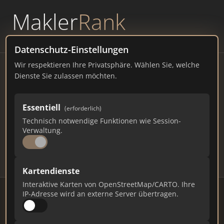
Makler
Rank
powered by
WAVEPOINT
Datenschutz-Einstellungen
Wir respektieren Ihre Privatsphäre. Wählen Sie, welche
Immobilienmakler Selters –
Dienste Sie zulassen möchten.
Ranking Juli 2026
Essentiell
(erforderlich)
RHEINLAND-PFALZ
4.500 EINWOHNER
Technisch notwendige Funktionen wie Session-
77
413
12.390
Verwaltung.
Makler
Makler-Keywords
Max. Punkte
Kartendienste
Interaktive Karten von OpenStreetMap/CARTO. Ihre
IP-Adresse wird an externe Server übertragen.
Stand: Juli 2026