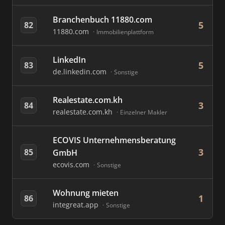
Branchenbuch 11880.com
5
82
11880.com
Immobilienplattform
LinkedIn
5
83
de.linkedin.com
Sonstige
Realestate.com.kh
3
84
realestate.com.kh
Einzelner Makler
ECOVIS Unternehmensberatung
3
85
GmbH
ecovis.com
Sonstige
Wohnung mieten
1
86
integreat.app
Sonstige