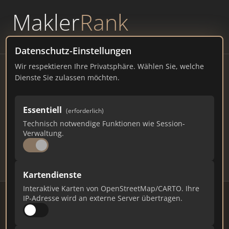
Makler
Rank
powered by
WAVEPOINT
Datenschutz-Einstellungen
Wir respektieren Ihre Privatsphäre. Wählen Sie, welche
Immobilienmakler Prenzlau
Dienste Sie zulassen möchten.
– Ranking Juli 2026
Essentiell
(erforderlich)
BRANDENBURG
18.970 EINWOHNER
Technisch notwendige Funktionen wie Session-
86
631
18.930
Verwaltung.
Makler
Makler-Keywords
Max. Punkte
Kartendienste
Interaktive Karten von OpenStreetMap/CARTO. Ihre
IP-Adresse wird an externe Server übertragen.
Stand: Juli 2026