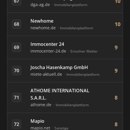
10
67
dga-ag.de
Immobilienplattform
Newhome
10
68
newhome.de
Immobilienplattform
Immocenter 24
9
69
immocenter-24.de
Einzelner Makler
Joscha Hasenkamp GmbH
9
70
miete-aktuell.de
Immobilienplattform
ATHOME INTERNATIONAL
8
71
S.A.R.L.
athome.de
Immobilienplattform
Mapio
8
72
mapio.net
Sonstige