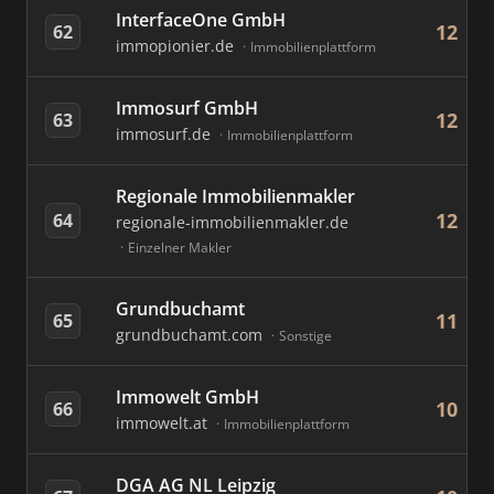
InterfaceOne GmbH
12
62
immopionier.de
Immobilienplattform
Immosurf GmbH
12
63
immosurf.de
Immobilienplattform
Regionale Immobilienmakler
12
64
regionale-immobilienmakler.de
Einzelner Makler
Grundbuchamt
11
65
grundbuchamt.com
Sonstige
Immowelt GmbH
10
66
immowelt.at
Immobilienplattform
DGA AG NL Leipzig