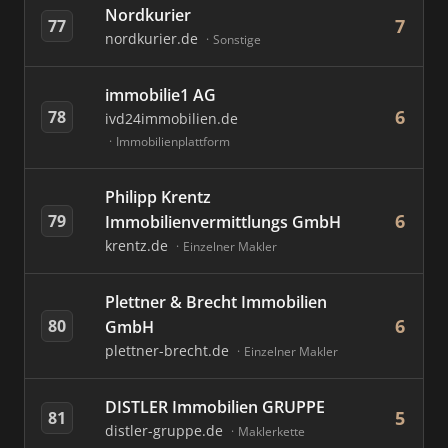
Nordkurier
7
77
nordkurier.de
Sonstige
immobilie1 AG
6
78
ivd24immobilien.de
Immobilienplattform
Philipp Krentz
6
79
Immobilienvermittlungs GmbH
krentz.de
Einzelner Makler
Plettner & Brecht Immobilien
6
80
GmbH
plettner-brecht.de
Einzelner Makler
DISTLER Immobilien GRUPPE
5
81
distler-gruppe.de
Maklerkette