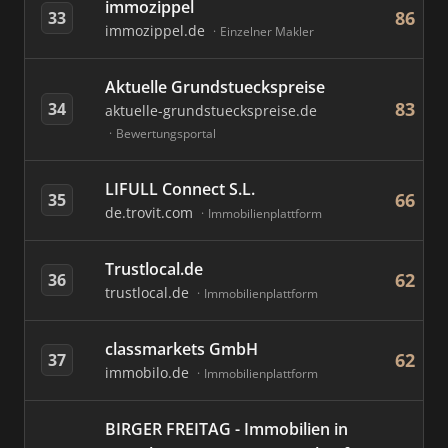
immozippel
86
33
immozippel.de
Einzelner Makler
Aktuelle Grundstueckspreise
83
34
aktuelle-grundstueckspreise.de
Bewertungsportal
LIFULL Connect S.L.
66
35
de.trovit.com
Immobilienplattform
Trustlocal.de
62
36
trustlocal.de
Immobilienplattform
classmarkets GmbH
62
37
immobilo.de
Immobilienplattform
BIRGER FREITAG - Immobilien in