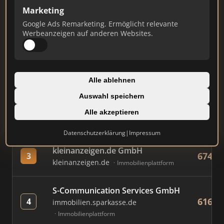
Marketing
Google Ads Remarketing. Ermöglicht relevante
#
MAKLER / FIRMA
PUNKT
Werbeanzeigen auf anderen Websites.
Immobilien Scout GmbH
860
1
immobilienscout24.de
Alle ablehnen
Immobilienplattform
Auswahl speichern
AVIV Germany GmbH
Alle akzeptieren
807
2
immowelt.de
Immobilienplattform
Datenschutzerklärung
|
Impressum
kleinanzeigen.de GmbH
674
3
kleinanzeigen.de
Immobilienplattform
S-Communication Services GmbH
616
4
immobilien.sparkasse.de
Immobilienplattform