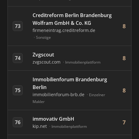
Creditreform Berlin Brandenburg
Wolfram GmbH & Co. KG
8
73
firmeneintrag.creditreform.de
Sonstige
Zvgscout
8
74
zvgscout.com
Immobilienplattform
Immobilienforum Brandenburg
Berlin
8
75
immobilienforum-brb.de
Einzelner
Makler
immovativ GmbH
7
76
kip.net
Immobilienplattform