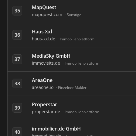
MapQuest
35
mapquest.com
Sonstige
Haus Xxl
36
haus-xxl.de
Immobilienplattform
MediaSky GmbH
37
immovisits.de
Immobilienplattform
AreaOne
38
areaone.io
Einzelner Makler
Properstar
39
properstar.de
Immobilienplattform
immobilien.de GmbH
40
immobilien.de