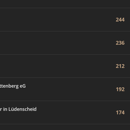
244
236
212
ttenberg eG
192
r in Lüdenscheid
174