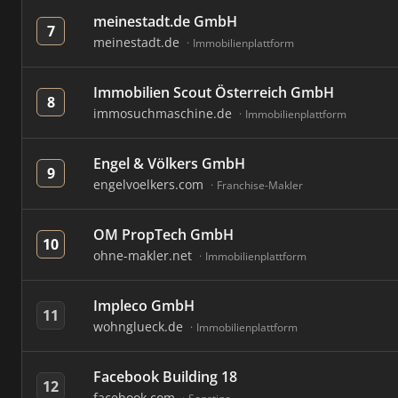
meinestadt.de GmbH
7
meinestadt.de
Immobilienplattform
Immobilien Scout Österreich GmbH
8
immosuchmaschine.de
Immobilienplattform
Engel & Völkers GmbH
9
engelvoelkers.com
Franchise-Makler
OM PropTech GmbH
10
ohne-makler.net
Immobilienplattform
Impleco GmbH
11
wohnglueck.de
Immobilienplattform
Facebook Building 18
12
facebook.com