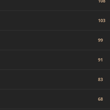
108
103
99
91
83
68