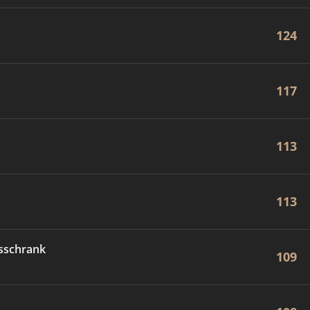
124
117
113
113
sschrank
109