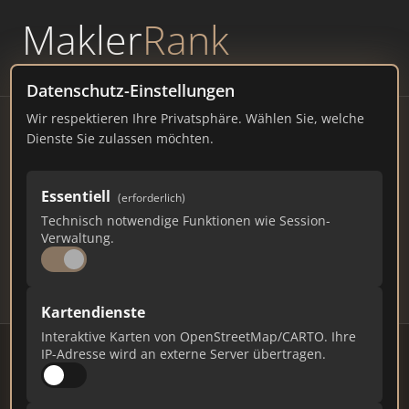
Makler
Rank
powered by
WAVEPOINT
Datenschutz-Einstellungen
Wir respektieren Ihre Privatsphäre. Wählen Sie, welche
Immobilienmakler Overath
Dienste Sie zulassen möchten.
– Ranking Juli 2026
Essentiell
(erforderlich)
NORDRHEIN-WESTFALEN
27.022 EINWOHNER
Technisch notwendige Funktionen wie Session-
76
563
16.890
Verwaltung.
Makler
Makler-Keywords
Max. Punkte
Kartendienste
Interaktive Karten von OpenStreetMap/CARTO. Ihre
IP-Adresse wird an externe Server übertragen.
Stand: Juli 2026