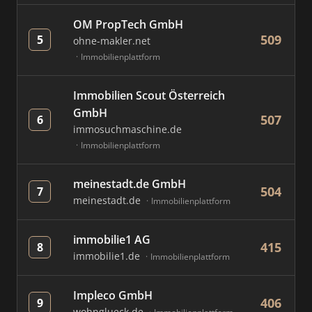
OM PropTech GmbH
509
5
ohne-makler.net
Immobilienplattform
Immobilien Scout Österreich
GmbH
507
6
immosuchmaschine.de
Immobilienplattform
meinestadt.de GmbH
504
7
meinestadt.de
Immobilienplattform
immobilie1 AG
415
8
immobilie1.de
Immobilienplattform
Impleco GmbH
406
9
wohnglueck.de