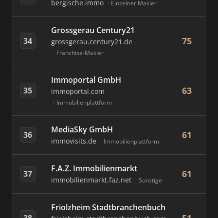
bergische.immo
Einzelner Makler
Grossgerau Century21
75
34
grossgerau.century21.de
Franchise-Makler
Immoportal GmbH
63
35
immoportal.com
Immobilienplattform
MediaSky GmbH
61
36
immovisits.de
Immobilienplattform
F.A.Z. Immobilienmarkt
61
37
immobilienmarkt.faz.net
Sonstige
Friolzheim Stadtbranchenbuch
38