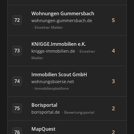
Wohnungen Gummersbach
5
72
wohnungen-gummersbach.de
Einzelner Makler
KNIGGE.Immobilien e.K.
4
73
knigge-immobilien.de
Einzelner
Makler
Immobilien Scout GmbH
3
74
wohnungsboerse.net
Immobilienplattform
Borisportal
2
75
borisportal.de
Bewertungsportal
MapQuest
2
76