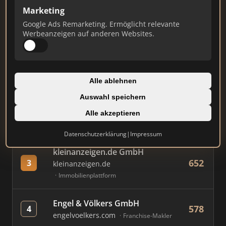
Marketing
Google Ads Remarketing. Ermöglicht relevante
#
MAKLER / FIRMA
PUNKTE
Werbeanzeigen auf anderen Websites.
Immobilien Scout GmbH
844
1
immobilienscout24.de
Alle ablehnen
Immobilienplattform
Auswahl speichern
AVIV Germany GmbH
Alle akzeptieren
767
2
immowelt.de
Immobilienplattform
Datenschutzerklärung
|
Impressum
kleinanzeigen.de GmbH
652
3
kleinanzeigen.de
Immobilienplattform
Engel & Völkers GmbH
578
4
engelvoelkers.com
Franchise-Makler