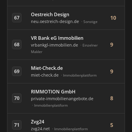
Oestreich Design
10
67
neu.oestreich-design.de
Sonstige
VR Bank eG Immobilien
9
68
vrbankgl-immobilien.de
Einzelner
Makler
Miet-Check.de
9
69
miet-check.de
Immobilienplattform
RIMMOTION GmbH
8
70
private-immobilienangebote.de
Immobilienplattform
Zvg24
5
71
zvg24.net
Immobilienplattform