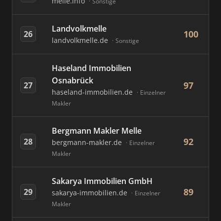
melle.info
Sonstige
Landvolkmelle
100
26
landvolkmelle.de
Sonstige
Haseland Immobilien
Osnabrück
97
27
haseland-immobilien.de
Einzelner
Makler
Bergmann Makler Melle
92
28
bergmann-makler.de
Einzelner
Makler
Sakarya Immobilien GmbH
89
29
sakarya-immobilien.de
Einzelner
Makler