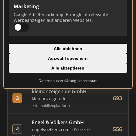
Marketing
Google Ads Remarketing. Ermöglicht relevante
#
MAKLER / FIRMA
PUNKTE
Werbeanzeigen auf anderen Websites.
Immobilien Scout GmbH
832
1
immobilienscout24.de
Alle ablehnen
Immobilienplattform
Auswahl speichern
AVIV Germany GmbH
Alle akzeptieren
718
2
immowelt.de
Immobilienplattform
Datenschutzerklärung
|
Impressum
kleinanzeigen.de GmbH
693
3
kleinanzeigen.de
Immobilienplattform
Engel & Völkers GmbH
556
4
engelvoelkers.com
Franchise-