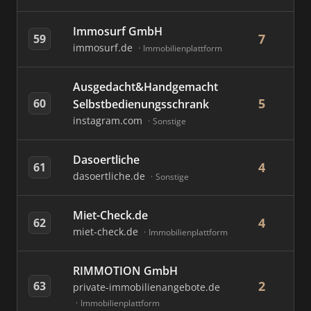
Immosurf GmbH
7
59
immosurf.de
Immobilienplattform
Ausgedacht&Handgemacht
5
60
Selbstbedienungsschrank
instagram.com
Sonstige
Dasoertliche
4
61
dasoertliche.de
Sonstige
Miet-Check.de
4
62
miet-check.de
Immobilienplattform
RIMMOTION GmbH
2
63
private-immobilienangebote.de
Immobilienplattform