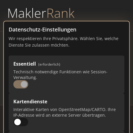
Makler
Rank
powered by
WAVEPOINT
Datenschutz-Einstellungen
Wir respektieren Ihre Privatsphäre. Wählen Sie, welche
Immobilienmakler Melle –
Dienste Sie zulassen möchten.
Ranking Juli 2026
Essentiell
(erforderlich)
NIEDERSACHSEN
47.000 EINWOHNER
Technisch notwendige Funktionen wie Session-
63
477
14.310
Verwaltung.
Makler
Makler-Keywords
Max. Punkte
Kartendienste
Interaktive Karten von OpenStreetMap/CARTO. Ihre
IP-Adresse wird an externe Server übertragen.
Stand: Juli 2026