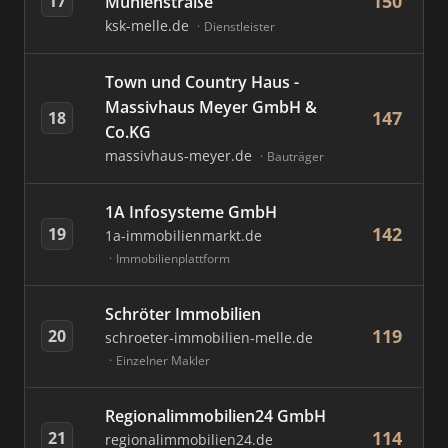
150
17
Mühlenstraße
ksk-melle.de
Dienstleister
Town und Country Haus -
Massivhaus Meyer GmbH &
147
18
Co.KG
massivhaus-meyer.de
Bauträger
1A Infosysteme GmbH
142
19
1a-immobilienmarkt.de
Immobilienplattform
Schröter Immobilien
119
20
schroeter-immobilien-melle.de
Einzelner Makler
Regionalimmobilien24 GmbH
114
21
regionalimmobilien24.de