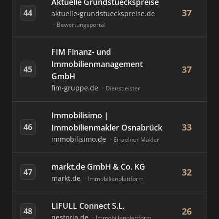
Aktuelle Grundstueckspreise
37
44
aktuelle-grundstueckspreise.de
Bewertungsportal
FIM Finanz- und
Immobilienmanagement
37
45
GmbH
fim-gruppe.de
Dienstleister
Immobilisimo |
33
46
Immobilienmakler Osnabrück
immobilisimo.de
Einzelner Makler
markt.de GmbH & Co. KG
32
47
markt.de
Immobilienplattform
LIFULL Connect S.L.
26
48
nestoria.de
Immobilienplattform