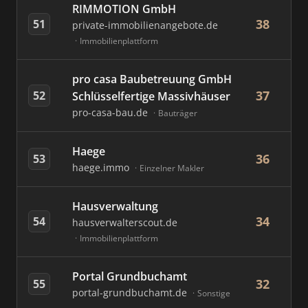
RIMMOTION GmbH
38
51
private-immobilienangebote.de
Immobilienplattform
pro casa Baubetreuung GmbH
37
52
Schlüsselfertige Massivhäuser
pro-casa-bau.de
Bauträger
Haege
36
53
haege.immo
Einzelner Makler
Hausverwaltung
34
54
hausverwalterscout.de
Immobilienplattform
Portal Grundbuchamt
32
55
portal-grundbuchamt.de
Sonstige