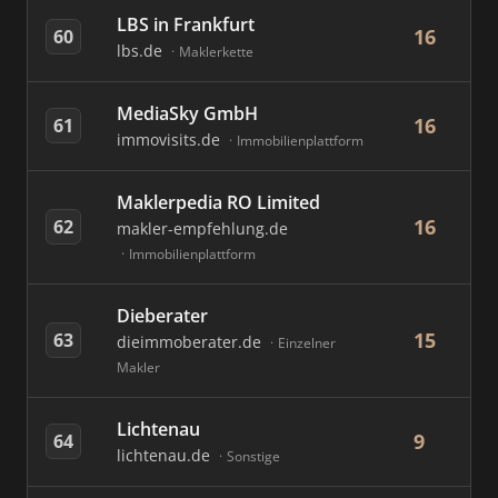
LBS in Frankfurt
16
60
lbs.de
Maklerkette
MediaSky GmbH
16
61
immovisits.de
Immobilienplattform
Maklerpedia RO Limited
16
62
makler-empfehlung.de
Immobilienplattform
Dieberater
15
63
dieimmoberater.de
Einzelner
Makler
Lichtenau
9
64
lichtenau.de
Sonstige