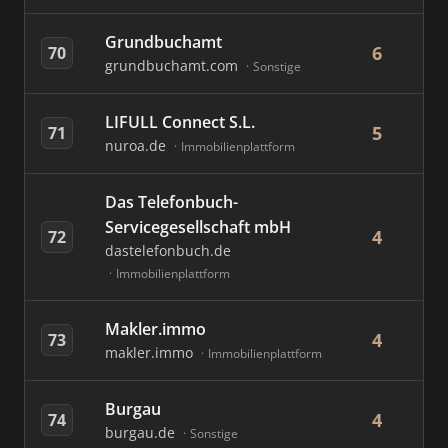
Grundbuchamt
6
70
grundbuchamt.com
Sonstige
LIFULL Connect S.L.
5
71
nuroa.de
Immobilienplattform
Das Telefonbuch-
Servicegesellschaft mbH
4
72
dastelefonbuch.de
Immobilienplattform
Makler.immo
4
73
makler.immo
Immobilienplattform
Burgau
4
74
burgau.de
Sonstige