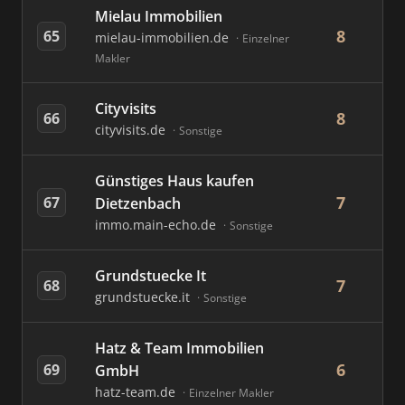
Mielau Immobilien
8
65
mielau-immobilien.de
Einzelner
Makler
Cityvisits
8
66
cityvisits.de
Sonstige
Günstiges Haus kaufen
7
67
Dietzenbach
immo.main-echo.de
Sonstige
Grundstuecke It
7
68
grundstuecke.it
Sonstige
Hatz & Team Immobilien
6
69
GmbH
hatz-team.de
Einzelner Makler