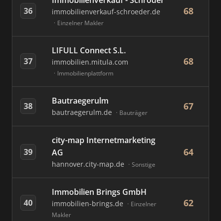
Immobilienverkauf - Schröder
68
36
immobilienverkauf-schroeder.de
Einzelner Makler
LIFULL Connect S.L.
68
37
immobilien.mitula.com
Immobilienplattform
Bautraegerulm
67
38
bautraegerulm.de
Bauträger
city-map Internetmarketing
64
39
AG
hannover.city-map.de
Sonstige
Immobilien Brings GmbH
62
40
immobilien-brings.de
Einzelner
Makler