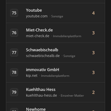
Youtube
4
75
youtube.com
Sonstige
Miet-Check.de
3
76
miet-check.de
Immobilienplattform
Schwaebischealb
3
77
schwaebischealb.de
Sonstige
immovativ GmbH
3
78
kip.net
Immobilienplattform
Kuehlthau Hess
2
79
kuehlthau-hess.de
Einzelner Makler
Newhome