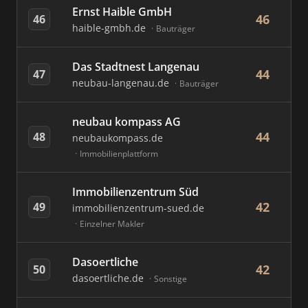
Ernst Haible GmbH
46
46
haible-gmbh.de
Bauträger
Das Stadtnest Langenau
44
47
neubau-langenau.de
Bauträger
neubau kompass AG
44
48
neubaukompass.de
Immobilienplattform
Immobilienzentrum Süd
42
49
immobilienzentrum-sued.de
Einzelner Makler
Dasoertliche
42
50
dasoertliche.de
Sonstige