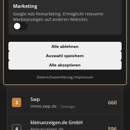
Marketing
Stand: Juli 2026
Google Ads Remarketing. Ermöglicht relevante
Werbeanzeigen auf anderen Websites.
#
MAKLER / FIRMA
PUNKTE
Immobilien Scout GmbH
Alle ablehnen
818
1
immobilienscout24.de
Auswahl speichern
Immobilienplattform
Alle akzeptieren
AVIV Germany GmbH
Datenschutzerklärung
|
Impressum
793
2
immowelt.de
Immobilienplattform
Swp
660
3
immo.swp.de
Sonstige
kleinanzeigen.de GmbH
596
4
kleinanzeigen.de