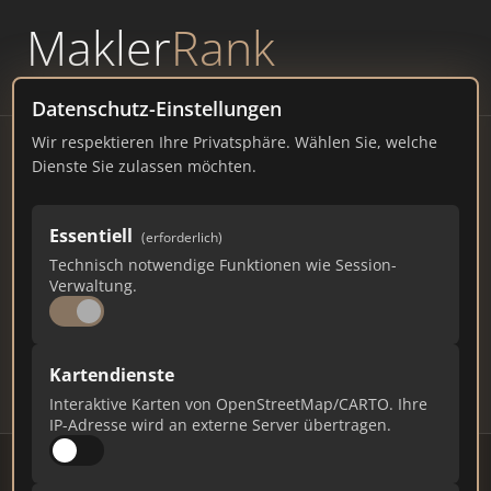
Makler
Rank
powered by
WAVEPOINT
Datenschutz-Einstellungen
Wir respektieren Ihre Privatsphäre. Wählen Sie, welche
Immobilienmakler
Dienste Sie zulassen möchten.
Langenau – Ranking Juli
Essentiell
(erforderlich)
2026
Technisch notwendige Funktionen wie Session-
Verwaltung.
BADEN-WÜRTTEMBERG
14.244 EINWOHNER
81
583
17.490
Kartendienste
Makler
Makler-Keywords
Max. Punkte
Interaktive Karten von OpenStreetMap/CARTO. Ihre
IP-Adresse wird an externe Server übertragen.