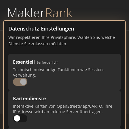
Makler
Rank
powered by
WAVEPOINT
Datenschutz-Einstellungen
Wir respektieren Ihre Privatsphäre. Wählen Sie, welche
Immobilienmakler
Dienste Sie zulassen möchten.
Güglingen – Ranking Juli
Essentiell
(erforderlich)
2026
Technisch notwendige Funktionen wie Session-
Verwaltung.
BADEN-WÜRTTEMBERG
6.500 EINWOHNER
75
447
13.410
Kartendienste
Makler
Makler-Keywords
Max. Punkte
Interaktive Karten von OpenStreetMap/CARTO. Ihre
IP-Adresse wird an externe Server übertragen.