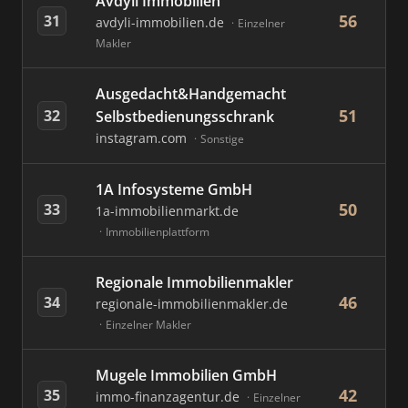
Avdyli Immobilien
56
31
avdyli-immobilien.de
Einzelner
Makler
Ausgedacht&Handgemacht
51
32
Selbstbedienungsschrank
instagram.com
Sonstige
1A Infosysteme GmbH
50
33
1a-immobilienmarkt.de
Immobilienplattform
Regionale Immobilienmakler
46
34
regionale-immobilienmakler.de
Einzelner Makler
Mugele Immobilien GmbH
42
35
immo-finanzagentur.de
Einzelner