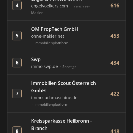
616
4
engelvoelkers.com
Franchise-
Makler
OM PropTech GmbH
453
5
ohne-makler.net
Immobilienplattform
Swp
434
6
immo.swp.de
Sonstige
Immobilien Scout Österreich
GmbH
422
7
immosuchmaschine.de
Immobilienplattform
Kreissparkasse Heilbronn -
Branch
418
8