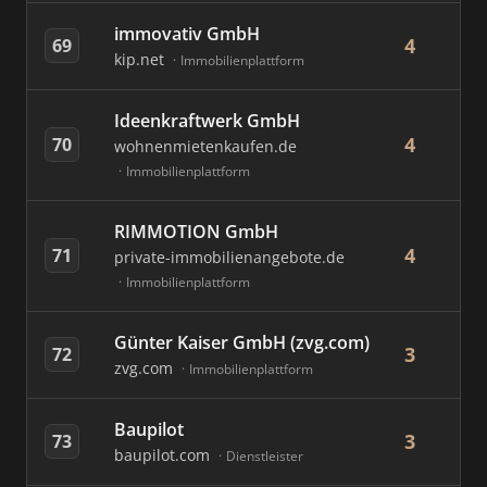
immovativ GmbH
4
69
kip.net
Immobilienplattform
Ideenkraftwerk GmbH
4
70
wohnenmietenkaufen.de
Immobilienplattform
RIMMOTION GmbH
4
71
private-immobilienangebote.de
Immobilienplattform
Günter Kaiser GmbH (zvg.com)
3
72
zvg.com
Immobilienplattform
Baupilot
3
73
baupilot.com
Dienstleister