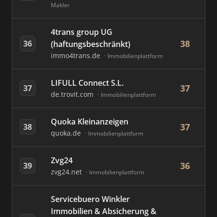
Makler
4trans group UG
38
36
(haftungsbeschränkt)
immo4trans.de
Immobilienplattform
LIFULL Connect S.L.
37
37
de.trovit.com
Immobilienplattform
Quoka Kleinanzeigen
37
38
quoka.de
Immobilienplattform
Zvg24
36
39
zvg24.net
Immobilienplattform
Servicebuero Winkler
Immobilien & Absicherung &