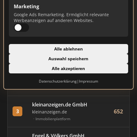
Marketing
Stand: Juli 2026
Google Ads Remarketing. Ermöglicht relevante
Werbeanzeigen auf anderen Websites.
#
MAKLER / FIRMA
PUNKTE
Immobilien Scout GmbH
Alle ablehnen
880
1
immobilienscout24.de
Auswahl speichern
Immobilienplattform
Alle akzeptieren
AVIV Germany GmbH
Datenschutzerklärung
|
Impressum
795
2
immowelt.de
Immobilienplattform
kleinanzeigen.de GmbH
652
3
kleinanzeigen.de
Immobilienplattform
Engel & Völkers GmbH