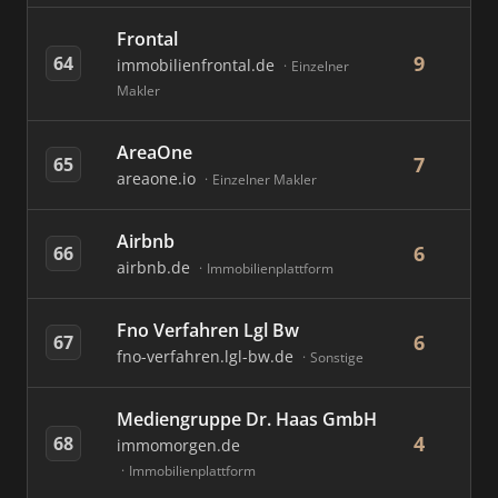
Frontal
9
64
immobilienfrontal.de
Einzelner
Makler
AreaOne
7
65
areaone.io
Einzelner Makler
Airbnb
6
66
airbnb.de
Immobilienplattform
Fno Verfahren Lgl Bw
6
67
fno-verfahren.lgl-bw.de
Sonstige
Mediengruppe Dr. Haas GmbH
4
68
immomorgen.de
Immobilienplattform