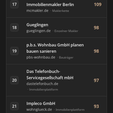
109
17
Immobilienmakler Berlin
mcmakler.de
Maklerkette
Gueglingen
98
18
gueglingen.de
Einzelner Makler
p.b.s. Wohnbau GmbH planen
98
19
bauen sanieren
pbs-wohnbau.de
Bauträger
Das Telefonbuch-
Servicegesellschaft mbH
97
20
dastelefonbuch.de
Immobilienplattform
Impleco GmbH
93
21
wohnglueck.de
Immobilienplattform