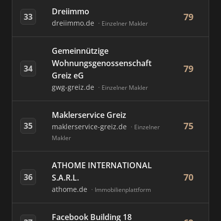
Dreiimmo
79
33
dreiimmo.de
Einzelner Makler
Gemeinnützige
Wohnungsgenossenschaft
79
34
Greiz eG
gwg-greiz.de
Einzelner Makler
Maklerservice Greiz
75
35
maklerservice-greiz.de
Einzelner
Makler
ATHOME INTERNATIONAL
70
36
S.A.R.L.
athome.de
Immobilienplattform
Facebook Building 18