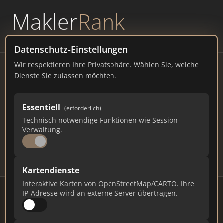
Makler
Rank
powered by
WAVEPOINT
Datenschutz-Einstellungen
Wir respektieren Ihre Privatsphäre. Wählen Sie, welche
Immobilienmakler Greiz –
Dienste Sie zulassen möchten.
Ranking Juli 2026
Essentiell
(erforderlich)
THÜRINGEN
14.000 EINWOHNER
Technisch notwendige Funktionen wie Session-
69
584
17.520
Verwaltung.
Makler
Makler-Keywords
Max. Punkte
Kartendienste
Interaktive Karten von OpenStreetMap/CARTO. Ihre
IP-Adresse wird an externe Server übertragen.
Stand: Juli 2026