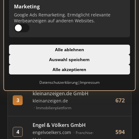
Marketing
Google Ads Remarketing. Ermöglicht relevante
#
MAKLER / FIRMA
PUNKTE
Werbeanzeigen auf anderen Websites.
Immobilien Scout GmbH
866
1
immobilienscout24.de
Alle ablehnen
Immobilienplattform
Auswahl speichern
AVIV Germany GmbH
Alle akzeptieren
832
2
immowelt.de
Immobilienplattform
Datenschutzerklärung
|
Impressum
kleinanzeigen.de GmbH
672
3
kleinanzeigen.de
Immobilienplattform
Engel & Völkers GmbH
594
4
engelvoelkers.com
Franchise-