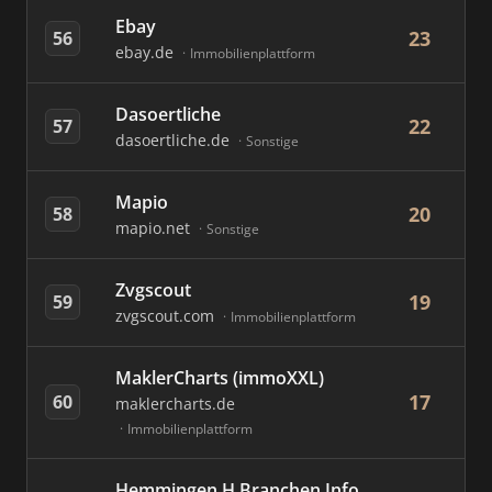
Ebay
23
56
ebay.de
Immobilienplattform
Dasoertliche
22
57
dasoertliche.de
Sonstige
Mapio
20
58
mapio.net
Sonstige
Zvgscout
19
59
zvgscout.com
Immobilienplattform
MaklerCharts (immoXXL)
17
60
maklercharts.de
Immobilienplattform
Hemmingen H Branchen Info