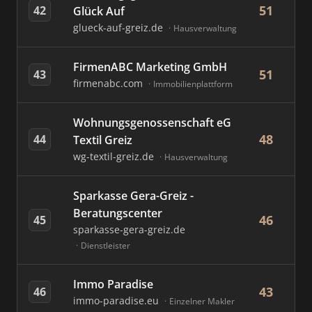
51
42
Glück Auf
glueck-auf-greiz.de
Hausverwaltung
FirmenABC Marketing GmbH
51
43
firmenabc.com
Immobilienplattform
Wohnungsgenossenschaft eG
48
44
Textil Greiz
wg-textil-greiz.de
Hausverwaltung
Sparkasse Gera-Greiz -
Beratungscenter
46
45
sparkasse-gera-greiz.de
Dienstleister
Immo Paradise
43
46
immo-paradise.eu
Einzelner Makler