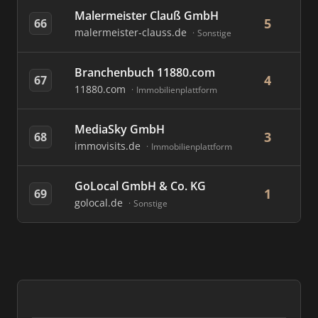
Malermeister Clauß GmbH
5
66
malermeister-clauss.de
Sonstige
Branchenbuch 11880.com
4
67
11880.com
Immobilienplattform
MediaSky GmbH
3
68
immovisits.de
Immobilienplattform
GoLocal GmbH & Co. KG
1
69
golocal.de
Sonstige