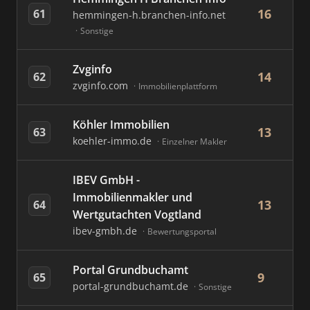
16
61
hemmingen-h.branchen-info.net
Sonstige
Zvginfo
14
62
zvginfo.com
Immobilienplattform
Köhler Immobilien
13
63
koehler-immo.de
Einzelner Makler
IBEV GmbH -
Immobilienmakler und
13
64
Wertgutachten Vogtland
ibev-gmbh.de
Bewertungsportal
Portal Grundbuchamt
9
65
portal-grundbuchamt.de
Sonstige