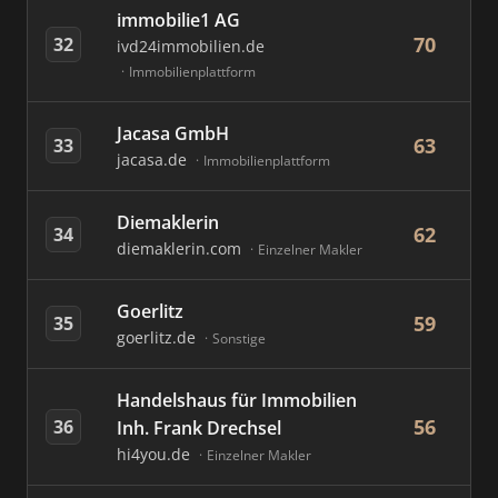
immobilie1 AG
70
32
ivd24immobilien.de
Immobilienplattform
Jacasa GmbH
63
33
jacasa.de
Immobilienplattform
Diemaklerin
62
34
diemaklerin.com
Einzelner Makler
Goerlitz
59
35
goerlitz.de
Sonstige
Handelshaus für Immobilien
56
36
Inh. Frank Drechsel
hi4you.de
Einzelner Makler