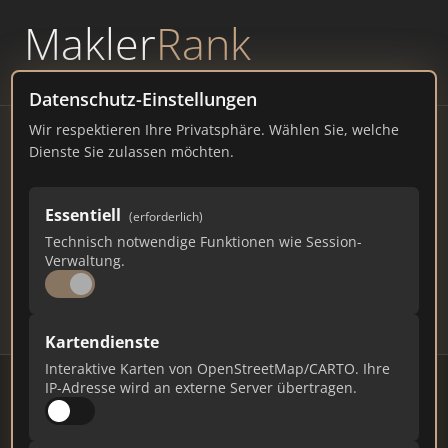
Makler
Rank
powered by
WAVEPOINT
Datenschutz-Einstellungen
Wir respektieren Ihre Privatsphäre. Wählen Sie, welche
Immobilienmakler Görlitz –
Dienste Sie zulassen möchten.
Ranking Juli 2026
Essentiell
(erforderlich)
SACHSEN
57.304 EINWOHNER
Technisch notwendige Funktionen wie Session-
80
448
13.440
Verwaltung.
Makler
Makler-Keywords
Max. Punkte
Kartendienste
Interaktive Karten von OpenStreetMap/CARTO. Ihre
IP-Adresse wird an externe Server übertragen.
Stand: Juli 2026