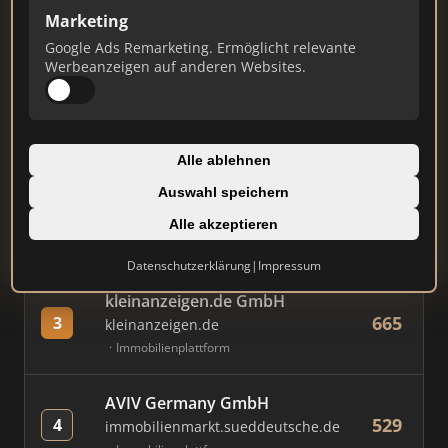
Marketing
Google Ads Remarketing. Ermöglicht relevante
#
MAKLER / FIRMA
PUNKTE
Werbeanzeigen auf anderen Websites.
AVIV Germany GmbH
787
1
immowelt.de
Immobilienplattform
Alle ablehnen
Auswahl speichern
Immobilien Scout GmbH
776
2
immobilienscout24.de
Alle akzeptieren
Immobilienplattform
Datenschutzerklärung
|
Impressum
kleinanzeigen.de GmbH
665
3
kleinanzeigen.de
Immobilienplattform
AVIV Germany GmbH
529
4
immobilienmarkt.sueddeutsche.de