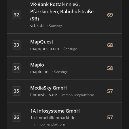
VR-Bank Rottal-Inn eG,
Pfarrkirchen, Bahnhofstraße
69
32
(SB)
vrbk.de
Sonstige
MapQuest
68
33
mapquest.com
Sonstige
Mapio
58
34
mapio.net
Sonstige
MediaSky GmbH
57
35
immovisits.de
Immobilienplattform
1A Infosysteme GmbH
57
36
1a-immobilienmarkt.de
Immobilienplattform