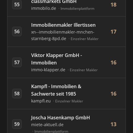
classmarkets GmbH
18
55
immobilo.de
Immobilienplattform
Immobilienmakler Illertissen
17
56
xn--immobilienmakler-mnchen-
starnberg-8pd.de
Einzelner Makler
Viktor Klapper GmbH -
16
57
Immobilien
immo-klapper.de
Einzelner Makler
Kampfl - Immobilien &
16
58
Sachwerte seit 1985
kampfl.eu
Einzelner Makler
Joscha Hasenkamp GmbH
13
59
miete-aktuell.de
Immobilienplattform