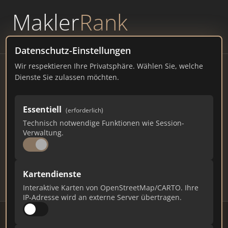
Makler
Rank
powered by
WAVEPOINT
Datenschutz-Einstellungen
Wir respektieren Ihre Privatsphäre. Wählen Sie, welche
Immobilienmakler
Dienste Sie zulassen möchten.
Eggenfelden – Ranking Juli
Essentiell
(erforderlich)
2026
Technisch notwendige Funktionen wie Session-
Verwaltung.
BAYERN
13.090 EINWOHNER
70
556
16.680
Kartendienste
Makler
Makler-Keywords
Max. Punkte
Interaktive Karten von OpenStreetMap/CARTO. Ihre
IP-Adresse wird an externe Server übertragen.