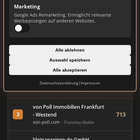
Marketing
Stand: Juli 2026
Google Ads Remarketing. Ermöglicht relevante
Werbeanzeigen auf anderen Websites.
#
MAKLER / FIRMA
PUNKTE
Immobilien Scout GmbH
Alle ablehnen
866
1
immobilienscout24.de
Auswahl speichern
Immobilienplattform
Alle akzeptieren
AVIV Germany GmbH
Datenschutzerklärung
|
Impressum
791
2
immowelt.de
Immobilienplattform
von Poll Immobilien Frankfurt
713
3
- Westend
von-poll.com
Franchise-Makler
kleinanzeigen.de GmbH