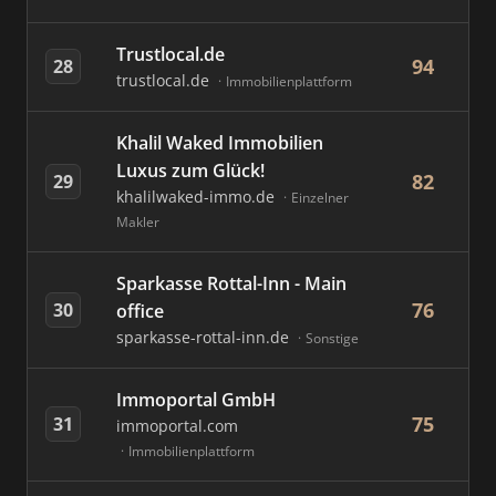
Trustlocal.de
94
28
trustlocal.de
Immobilienplattform
Khalil Waked Immobilien
Luxus zum Glück!
82
29
khalilwaked-immo.de
Einzelner
Makler
Sparkasse Rottal-Inn - Main
76
30
office
sparkasse-rottal-inn.de
Sonstige
Immoportal GmbH
75
31
immoportal.com
Immobilienplattform