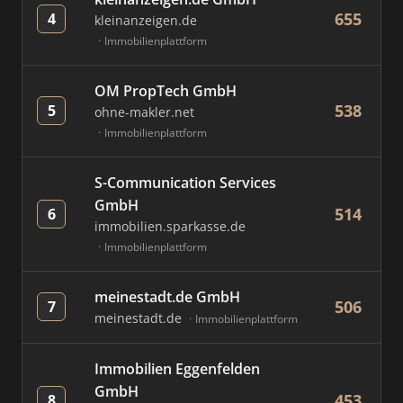
655
4
kleinanzeigen.de
Immobilienplattform
OM PropTech GmbH
538
5
ohne-makler.net
Immobilienplattform
S-Communication Services
GmbH
514
6
immobilien.sparkasse.de
Immobilienplattform
meinestadt.de GmbH
506
7
meinestadt.de
Immobilienplattform
Immobilien Eggenfelden
GmbH
453
8