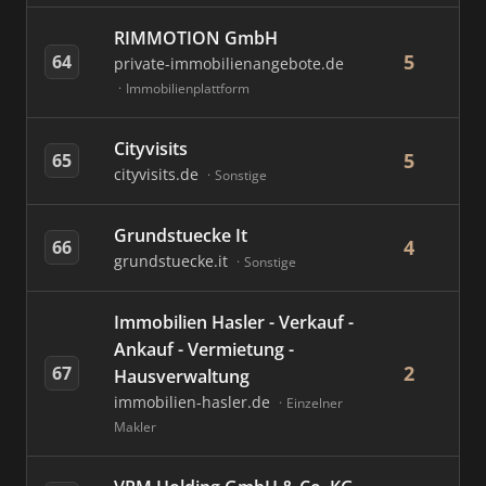
RIMMOTION GmbH
5
64
private-immobilienangebote.de
Immobilienplattform
Cityvisits
5
65
cityvisits.de
Sonstige
Grundstuecke It
4
66
grundstuecke.it
Sonstige
Immobilien Hasler - Verkauf -
Ankauf - Vermietung -
2
67
Hausverwaltung
immobilien-hasler.de
Einzelner
Makler