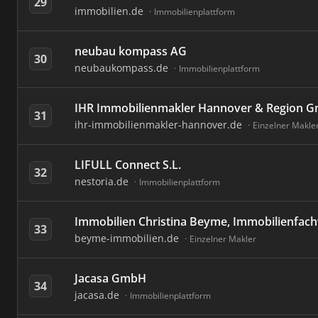
29
immobilien.de
Immobilienplattform
neubau kompass AG
30
neubaukompass.de
Immobilienplattform
IHR Immobilienmakler Hannover & Region 
31
ihr-immobilienmakler-hannover.de
Einzelner Makle
LIFULL Connect S.L.
32
nestoria.de
Immobilienplattform
Immobilien Christina Beyme, Immobilienfach
33
beyme-immobilien.de
Einzelner Makler
Jacasa GmbH
34
jacasa.de
Immobilienplattform