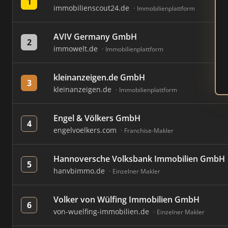
1
immobilienscout24.de
Immobilienplattform
AVIV Germany GmbH
2
immowelt.de
Immobilienplattform
kleinanzeigen.de GmbH
3
kleinanzeigen.de
Immobilienplattform
Engel & Völkers GmbH
4
engelvoelkers.com
Franchise-Makler
Hannoversche Volksbank Immobilien GmbH
5
hanvbimmo.de
Einzelner Makler
Volker von Wülfing Immobilien GmbH
6
von-wuelfing-immobilien.de
Einzelner Makler