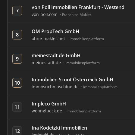
von Poll Immobilien Frankfurt - Westend
7
von-poll.com
Franchise-Makler
OM PropTech GmbH
8
ohne-makler.net
Immobilienplattform
meinestadt.de GmbH
9
meinestadt.de
Immobilienplattform
Immobilien Scout Österreich GmbH
10
immosuchmaschine.de
Immobilienplattform
Impleco GmbH
11
wohnglueck.de
Immobilienplattform
Ina Kodetzki Immobilien
12
kodetzki.de