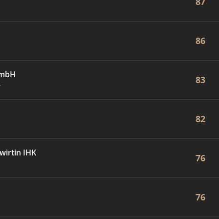
87
86
GmbH
83
r
82
wirtin IHK
76
76