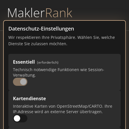
Makler
Rank
powered by
WAVEPOINT
Datenschutz-Einstellungen
Wir respektieren Ihre Privatsphäre. Wählen Sie, welche
Seniorenportal
Dienste Sie zulassen möchten.
seniorenportal.de
Essentiell
48
3
1
(erforderlich)
Technisch notwendige Funktionen wie Session-
Verwaltung.
Gesamtpunkte
Städte
Top 10 Rankings
Kartendienste
Ist das Ihr Unternehmen?
Interaktive Karten von OpenStreetMap/CARTO. Ihre
Verifizieren Sie Ihr Profil, bearbeiten Sie Ihre
IP-Adresse wird an externe Server übertragen.
Daten und erhalten Sie monatliche Ranking-
Updates.
Profil beanspruchen