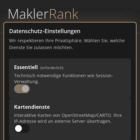
Makler
Rank
powered by
WAVEPOINT
Datenschutz-Einstellungen
Wir respektieren Ihre Privatsphäre. Wählen Sie, welche
Weithaler
Dienste Sie zulassen möchten.
Schloßstrasse 22, 93107 Thalmassing Telefon
Essentiell
(erforderlich)
weithaler.net
Technisch notwendige Funktionen wie Session-
Verwaltung.
192
5
5
Gesamtpunkte
Städte
Top 10 Rankings
Kartendienste
Interaktive Karten von OpenStreetMap/CARTO. Ihre
IP-Adresse wird an externe Server übertragen.
Ist das Ihr Unternehmen?
Verifizieren Sie Ihr Profil, bearbeiten Sie Ihre
Daten und erhalten Sie monatliche Ranking-