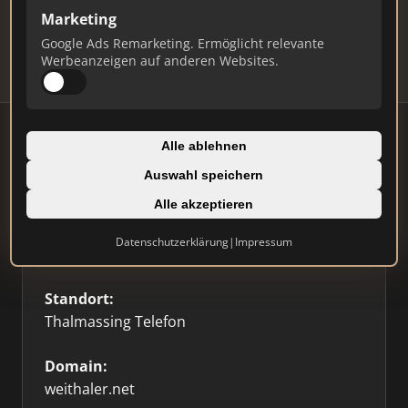
Updates.
Marketing
Profil beanspruchen
Google Ads Remarketing. Ermöglicht relevante
Werbeanzeigen auf anderen Websites.
Alle ablehnen
Auswahl speichern
Firmenprofil
Alle akzeptieren
Typ:
Datenschutzerklärung
|
Impressum
Einzelner Makler
Standort:
Thalmassing Telefon
Domain:
weithaler.net