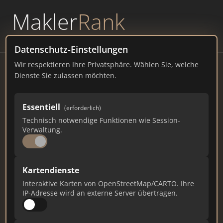
Makler
Rank
powered by
WAVEPOINT
Datenschutz-Einstellungen
Wir respektieren Ihre Privatsphäre. Wählen Sie, welche
Property Susanne Nieper
Dienste Sie zulassen möchten.
Waardt 16, 42655 Solingen
Essentiell
(erforderlich)
immobilien-nieper.de
Technisch notwendige Funktionen wie Session-
Verwaltung.
521
5
15
Gesamtpunkte
Städte
Top 10 Rankings
Kartendienste
Interaktive Karten von OpenStreetMap/CARTO. Ihre
IP-Adresse wird an externe Server übertragen.
Ist das Ihr Unternehmen?
Verifizieren Sie Ihr Profil, bearbeiten Sie Ihre
Daten und erhalten Sie monatliche Ranking-