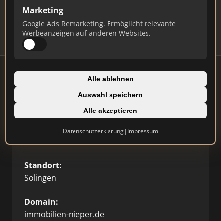
Updates.
Marketing
Profil beanspruchen
Google Ads Remarketing. Ermöglicht relevante
Werbeanzeigen auf anderen Websites.
Alle ablehnen
Auswahl speichern
Firmenprofil
⭐ Etabliert
🥇 Top 3
Alle akzeptieren
Typ:
Datenschutzerklärung
|
Impressum
Einzelner Makler
Standort:
Solingen
Domain:
immobilien-nieper.de