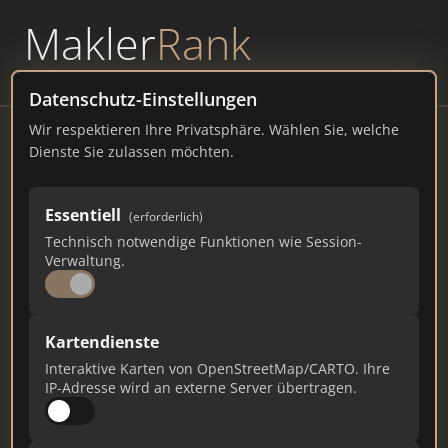
Makler
Rank
powered by
WAVEPOINT
Datenschutz-Einstellungen
Wir respektieren Ihre Privatsphäre. Wählen Sie, welche
Kliniken.de (Dr. Ingo Dahm)
Dienste Sie zulassen möchten.
kliniken.de
Essentiell
124
7
2
(erforderlich)
Technisch notwendige Funktionen wie Session-
Verwaltung.
Gesamtpunkte
Städte
Top 10 Rankings
Kartendienste
Ist das Ihr Unternehmen?
Interaktive Karten von OpenStreetMap/CARTO. Ihre
Verifizieren Sie Ihr Profil, bearbeiten Sie Ihre
IP-Adresse wird an externe Server übertragen.
Daten und erhalten Sie monatliche Ranking-
Updates.
Profil beanspruchen