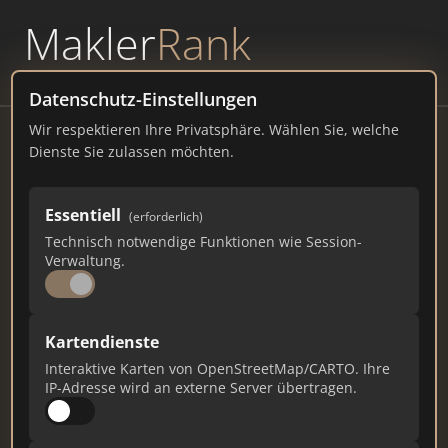
Makler
Rank
powered by
WAVEPOINT
Datenschutz-Einstellungen
Wir respektieren Ihre Privatsphäre. Wählen Sie, welche
Hamburg Magazin
Dienste Sie zulassen möchten.
Winsbergring 38, 22525 Hamburg Sitz
Essentiell
(erforderlich)
hamburg-magazin.de
Technisch notwendige Funktionen wie Session-
Verwaltung.
49
3
1
Gesamtpunkte
Städte
Top 10 Rankings
Kartendienste
Interaktive Karten von OpenStreetMap/CARTO. Ihre
IP-Adresse wird an externe Server übertragen.
Ist das Ihr Unternehmen?
Verifizieren Sie Ihr Profil, bearbeiten Sie Ihre
Daten und erhalten Sie monatliche Ranking-