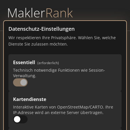
Makler
Rank
powered by
WAVEPOINT
Datenschutz-Einstellungen
Wir respektieren Ihre Privatsphäre. Wählen Sie, welche
Graf Immobilien GmbH - Schwabing
Dienste Sie zulassen möchten.
Nordendstraße 26, 80801 Muenchen
Essentiell
(erforderlich)
grafimmo.de
Technisch notwendige Funktionen wie Session-
Verwaltung.
1.778
34
26
Gesamtpunkte
Städte
Top 10 Rankings
Kartendienste
Interaktive Karten von OpenStreetMap/CARTO. Ihre
IP-Adresse wird an externe Server übertragen.
Ist das Ihr Unternehmen?
Verifizieren Sie Ihr Profil, bearbeiten Sie Ihre
Daten und erhalten Sie monatliche Ranking-