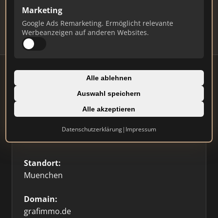
Updates.
Marketing
Profil beanspruchen
Google Ads Remarketing. Ermöglicht relevante
Werbeanzeigen auf anderen Websites.
Alle ablehnen
Auswahl speichern
Firmenprofil
⭐ Etabliert
🥇 Top 3
Alle akzeptieren
Typ:
Datenschutzerklärung
|
Impressum
Einzelner Makler
Standort:
Muenchen
Domain:
grafimmo.de