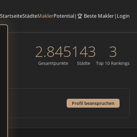
Startseite
Städte
Makler
Potential
|
🏆 Beste Makler
|
Login
2.845
143
3
Gesamtpunkte
Städte
Top 10 Rankings
Profil beanspruchen