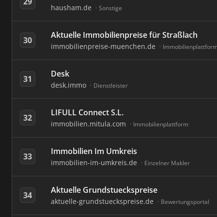
29
hausham.de
Sonstige
Aktuelle Immobilienpreise für Straßlach
30
immobilienpreise-muenchen.de
Immobilienplattfor
Desk
31
desk.immo
Dienstleister
LIFULL Connect S.L.
32
immobilien.mitula.com
Immobilienplattform
Immobilien Im Umkreis
33
immobilien-im-umkreis.de
Einzelner Makler
Aktuelle Grundstueckspreise
34
aktuelle-grundstueckspreise.de
Bewertungsportal