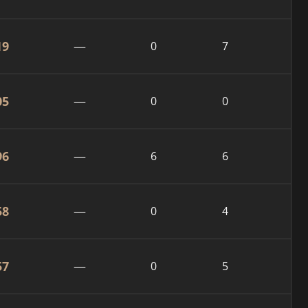
19
—
0
7
05
—
0
0
96
—
6
6
58
—
0
4
57
—
0
5