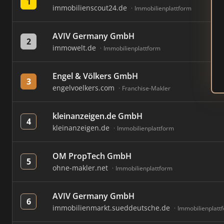
1
immobilienscout24.de
Immobilienplattform
AVIV Germany GmbH
2
immowelt.de
Immobilienplattform
Engel & Völkers GmbH
3
engelvoelkers.com
Franchise-Makler
kleinanzeigen.de GmbH
4
kleinanzeigen.de
Immobilienplattform
OM PropTech GmbH
5
ohne-makler.net
Immobilienplattform
AVIV Germany GmbH
6
immobilienmarkt.sueddeutsche.de
Immobilienplatt