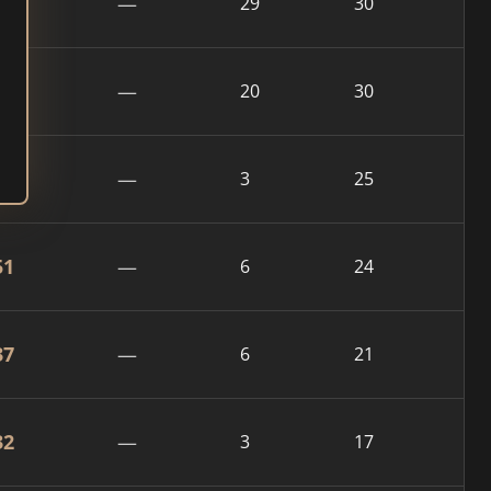
88
—
29
30
31
—
20
30
77
—
3
25
51
—
6
24
37
—
6
21
32
—
3
17