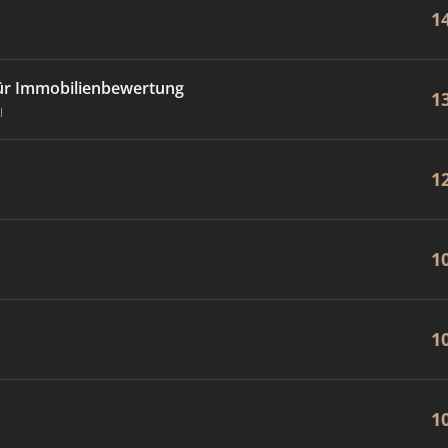
1
für Immobilienbewertung
1
l
1
1
1
1