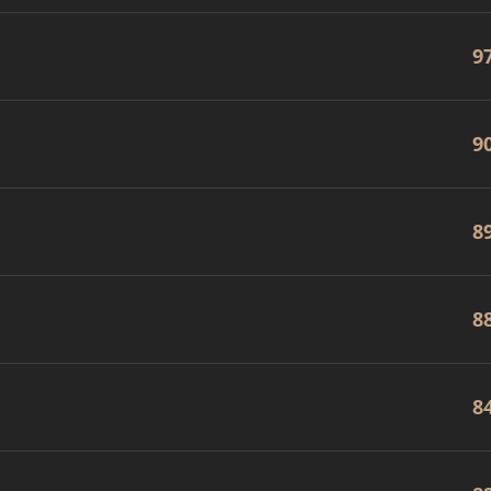
9
9
8
8
8