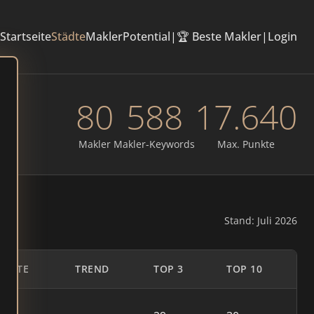
Startseite
Städte
Makler
Potential
|
🏆 Beste Makler
|
Login
80
588
17.640
Makler
Makler-Keywords
Max. Punkte
Stand: Juli 2026
UNKTE
TREND
TOP 3
TOP 10