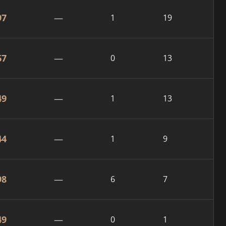
97
—
1
19
67
—
0
13
49
—
1
13
44
—
1
9
98
—
6
7
49
—
0
1