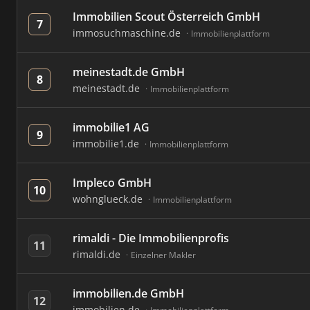
Immobilien Scout Österreich GmbH
7
immosuchmaschine.de
Immobilienplattform
meinestadt.de GmbH
8
meinestadt.de
Immobilienplattform
immobilie1 AG
9
immobilie1.de
Immobilienplattform
Impleco GmbH
10
wohnglueck.de
Immobilienplattform
rimaldi - Die Immobilienprofis
11
rimaldi.de
Einzelner Makler
immobilien.de GmbH
12
immobilien.de