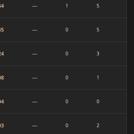
44
—
1
5
35
—
0
5
24
—
0
3
08
—
0
1
04
—
0
0
03
—
0
2