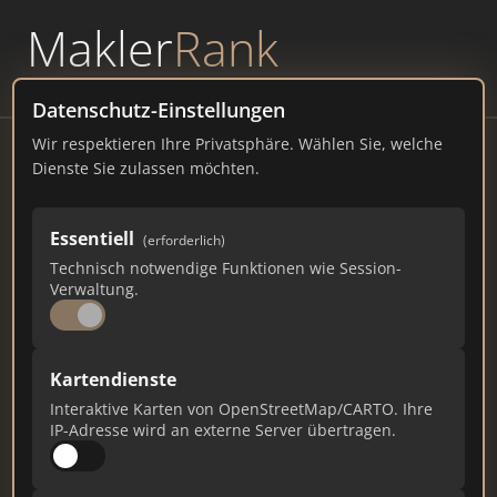
Makler
Rank
powered by
WAVEPOINT
Datenschutz-Einstellungen
Wir respektieren Ihre Privatsphäre. Wählen Sie, welche
GEA ServiceCenter Reutlingen
Dienste Sie zulassen möchten.
Burgstraße 1-7, 72764 Reutlingen
Essentiell
(erforderlich)
gea.de
Technisch notwendige Funktionen wie Session-
Verwaltung.
124
2
5
Gesamtpunkte
Städte
Top 10 Rankings
Kartendienste
Interaktive Karten von OpenStreetMap/CARTO. Ihre
IP-Adresse wird an externe Server übertragen.
Ist das Ihr Unternehmen?
Verifizieren Sie Ihr Profil, bearbeiten Sie Ihre
Daten und erhalten Sie monatliche Ranking-