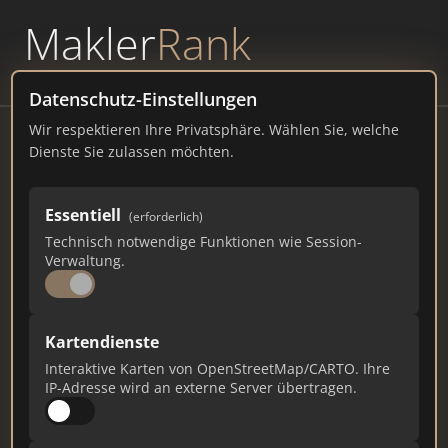
Makler
Rank
powered by
WAVEPOINT
Datenschutz-Einstellungen
Wir respektieren Ihre Privatsphäre. Wählen Sie, welche
Coburg
Dienste Sie zulassen möchten.
Markt 1, 96450 Coburg Telefon
Essentiell
(erforderlich)
coburg.de
Technisch notwendige Funktionen wie Session-
Verwaltung.
281
4
9
Gesamtpunkte
Städte
Top 10 Rankings
Kartendienste
Interaktive Karten von OpenStreetMap/CARTO. Ihre
IP-Adresse wird an externe Server übertragen.
Ist das Ihr Unternehmen?
Verifizieren Sie Ihr Profil, bearbeiten Sie Ihre
Daten und erhalten Sie monatliche Ranking-