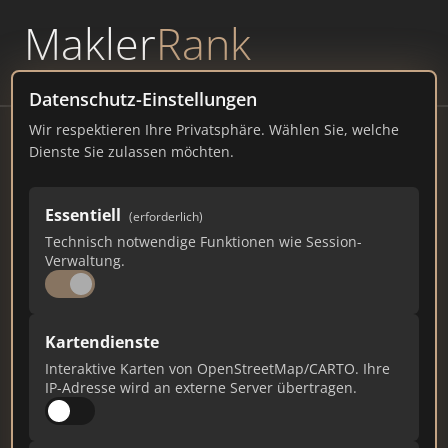
Makler
Rank
powered by
WAVEPOINT
Datenschutz-Einstellungen
Wir respektieren Ihre Privatsphäre. Wählen Sie, welche
Burghausen
Dienste Sie zulassen möchten.
Stadtplatz 112, 84489 Burghausen Deutschland
Essentiell
(erforderlich)
burghausen.de
Technisch notwendige Funktionen wie Session-
Verwaltung.
113
1
4
Gesamtpunkte
Städte
Top 10 Rankings
Kartendienste
Interaktive Karten von OpenStreetMap/CARTO. Ihre
IP-Adresse wird an externe Server übertragen.
Ist das Ihr Unternehmen?
Verifizieren Sie Ihr Profil, bearbeiten Sie Ihre
Daten und erhalten Sie monatliche Ranking-