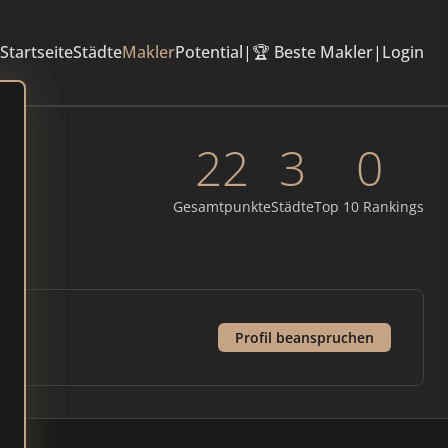
Startseite
Städte
Makler
Potential
|
🏆 Beste Makler
|
Login
22
3
0
Gesamtpunkte
Städte
Top 10 Rankings
Profil beanspruchen