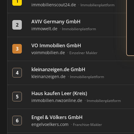
1
immobilienscout24.de
Immobilienplattform
AVIV Germany GmbH
2
immowelt.de
Immobilienplattform
VO Immobilien GmbH
3
voimmobilien.de
Einzelner Makler
kleinanzeigen.de GmbH
4
kleinanzeigen.de
Immobilienplattform
Haus kaufen Leer (Kreis)
5
immobilien.nwzonline.de
Immobilienplattform
Engel & Völkers GmbH
6
engelvoelkers.com
Franchise-Makler