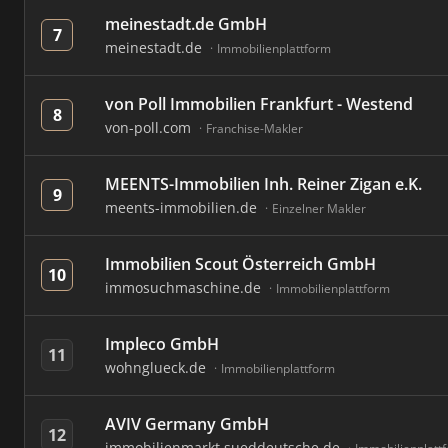
meinestadt.de GmbH
7
meinestadt.de
Immobilienplattform
von Poll Immobilien Frankfurt - Westend
8
von-poll.com
Franchise-Makler
MEENTS-Immobilien Inh. Reiner Zigan e.K.
9
meents-immobilien.de
Einzelner Makler
Immobilien Scout Österreich GmbH
10
immosuchmaschine.de
Immobilienplattform
Impleco GmbH
11
wohnglueck.de
Immobilienplattform
AVIV Germany GmbH
12
immobilienmarkt.sueddeutsche.de