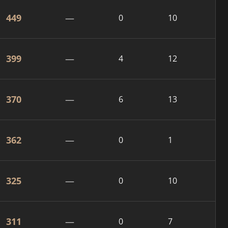
449
—
0
10
399
—
4
12
370
—
6
13
362
—
0
1
325
—
0
10
311
—
0
7