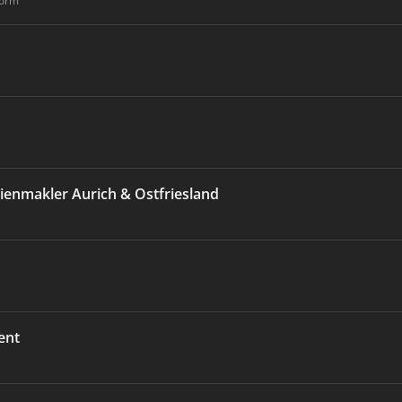
form
makler Aurich & Ostfriesland
ent