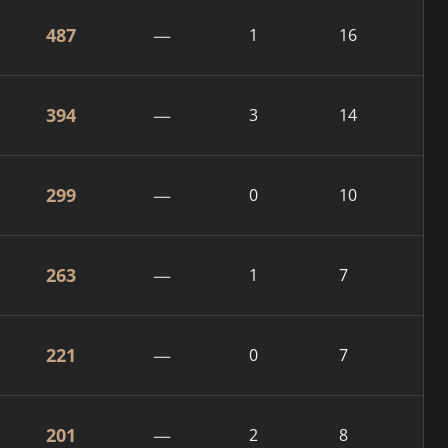
487
—
1
16
394
—
3
14
299
—
0
10
263
—
1
7
221
—
0
7
201
—
2
8