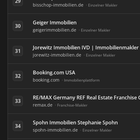
29
bisschop-immobilien.de
Einzelner Makler
Geiger Immobilien
30
geigerimmobilien.de
Einzelner Makler
Jorewitz Immobilien IVD | Immobilienmakler 
31
jorewitz-immobilien.de
Einzelner Makler
Booking.com USA
32
booking.com
Immobilienplattform
RE/MAX Germany REF Real Estate Franchis
33
remax.de
Franchise-Makler
Spohn Immobilien Stephanie Spohn
34
spohn-immobilien.de
Einzelner Makler