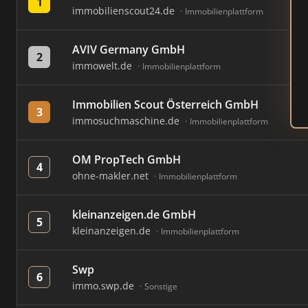
1
immobilienscout24.de
Immobilienplattform
AVIV Germany GmbH
2
immowelt.de
Immobilienplattform
Immobilien Scout Österreich GmbH
3
immosuchmaschine.de
Immobilienplattform
OM PropTech GmbH
4
ohne-makler.net
Immobilienplattform
kleinanzeigen.de GmbH
5
kleinanzeigen.de
Immobilienplattform
Swp
6
immo.swp.de
Sonstige