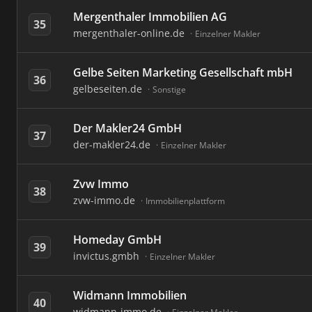
Mergenthaler Immobilien AG
35
mergenthaler-online.de
Einzelner Makler
Gelbe Seiten Marketing Gesellschaft mbH
36
gelbeseiten.de
Sonstige
Der Makler24 GmbH
37
der-makler24.de
Einzelner Makler
Zvw Immo
38
zvw-immo.de
Immobilienplattform
Homeday GmbH
39
invictus.gmbh
Einzelner Makler
Widmann Immobilien
40
widmann-immo.de