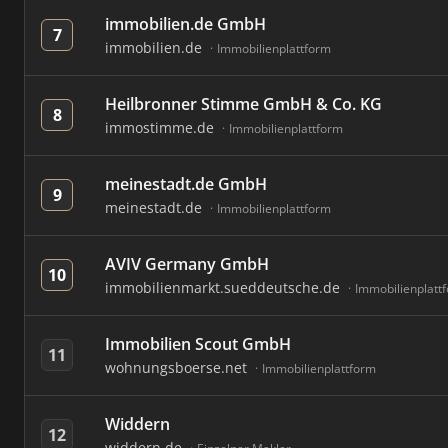
immobilien.de GmbH
7
immobilien.de
Immobilienplattform
Heilbronner Stimme GmbH & Co. KG
8
immostimme.de
Immobilienplattform
meinestadt.de GmbH
9
meinestadt.de
Immobilienplattform
AVIV Germany GmbH
10
immobilienmarkt.sueddeutsche.de
Immobilienplatt
Immobilien Scout GmbH
11
wohnungsboerse.net
Immobilienplattform
Widdern
12
widdern.de