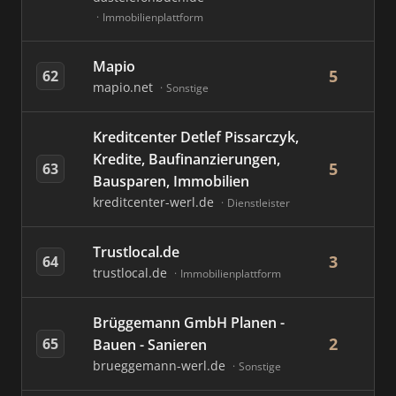
Immobilienplattform
Mapio
5
62
mapio.net
Sonstige
Kreditcenter Detlef Pissarczyk,
Kredite, Baufinanzierungen,
5
63
Bausparen, Immobilien
kreditcenter-werl.de
Dienstleister
Trustlocal.de
3
64
trustlocal.de
Immobilienplattform
Brüggemann GmbH Planen -
2
65
Bauen - Sanieren
brueggemann-werl.de
Sonstige