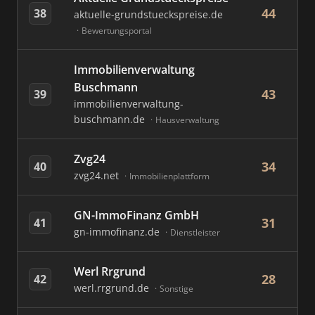
44
38
aktuelle-grundstueckspreise.de
Bewertungsportal
Immobilienverwaltung
Buschmann
43
39
immobilienverwaltung-
buschmann.de
Hausverwaltung
Zvg24
34
40
zvg24.net
Immobilienplattform
GN-ImmoFinanz GmbH
31
41
gn-immofinanz.de
Dienstleister
Werl Rrgrund
28
42
werl.rrgrund.de
Sonstige