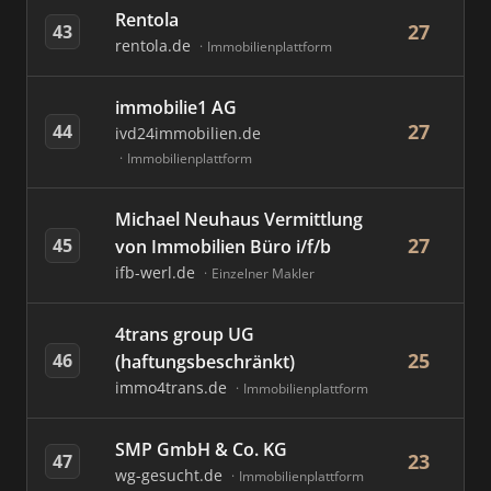
Rentola
27
43
rentola.de
Immobilienplattform
immobilie1 AG
27
44
ivd24immobilien.de
Immobilienplattform
Michael Neuhaus Vermittlung
27
45
von Immobilien Büro i/f/b
ifb-werl.de
Einzelner Makler
4trans group UG
25
46
(haftungsbeschränkt)
immo4trans.de
Immobilienplattform
SMP GmbH & Co. KG
23
47
wg-gesucht.de
Immobilienplattform