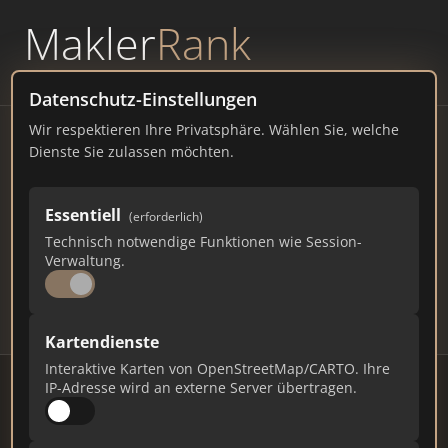
Makler
Rank
powered by
WAVEPOINT
Datenschutz-Einstellungen
Wir respektieren Ihre Privatsphäre. Wählen Sie, welche
Immobilienmakler Werl –
Dienste Sie zulassen möchten.
Ranking Juli 2026
Essentiell
(erforderlich)
NORDRHEIN-WESTFALEN
30.061 EINWOHNER
Technisch notwendige Funktionen wie Session-
68
452
13.560
Verwaltung.
Makler
Makler-Keywords
Max. Punkte
Kartendienste
Interaktive Karten von OpenStreetMap/CARTO. Ihre
IP-Adresse wird an externe Server übertragen.
Stand: Juli 2026