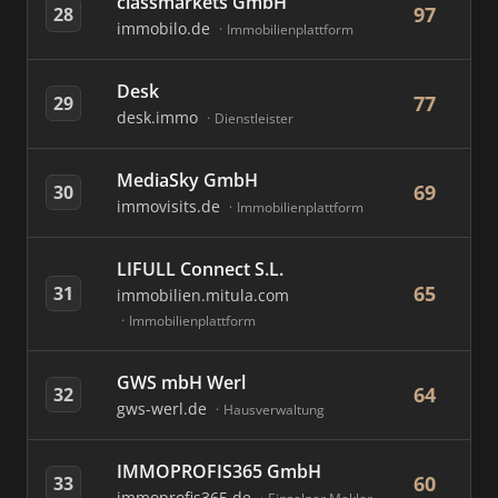
classmarkets GmbH
97
28
immobilo.de
Immobilienplattform
Desk
77
29
desk.immo
Dienstleister
MediaSky GmbH
69
30
immovisits.de
Immobilienplattform
LIFULL Connect S.L.
65
31
immobilien.mitula.com
Immobilienplattform
GWS mbH Werl
64
32
gws-werl.de
Hausverwaltung
IMMOPROFIS365 GmbH
60
33
immoprofis365.de