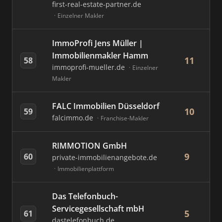
first-real-estate-partner.de
Einzelner Makler
ImmoProfi Jens Müller |
Immobilienmakler Hamm
11
58
immoprofi-mueller.de
Einzelner
Makler
FALC Immobilien Düsseldorf
10
59
falcimmo.de
Franchise-Makler
RIMMOTION GmbH
9
60
private-immobilienangebote.de
Immobilienplattform
Das Telefonbuch-
Servicegesellschaft mbH
5
61
dastelefonbuch.de