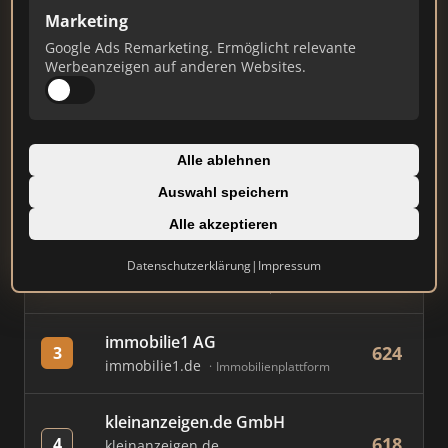
Marketing
Stand: Juli 2026
Google Ads Remarketing. Ermöglicht relevante
Werbeanzeigen auf anderen Websites.
#
MAKLER / FIRMA
PUNKTE
Immobilien Scout GmbH
Alle ablehnen
888
1
immobilienscout24.de
Auswahl speichern
Immobilienplattform
Alle akzeptieren
AVIV Germany GmbH
Datenschutzerklärung
|
Impressum
854
2
immowelt.de
Immobilienplattform
immobilie1 AG
624
3
immobilie1.de
Immobilienplattform
kleinanzeigen.de GmbH
618
4
kleinanzeigen.de