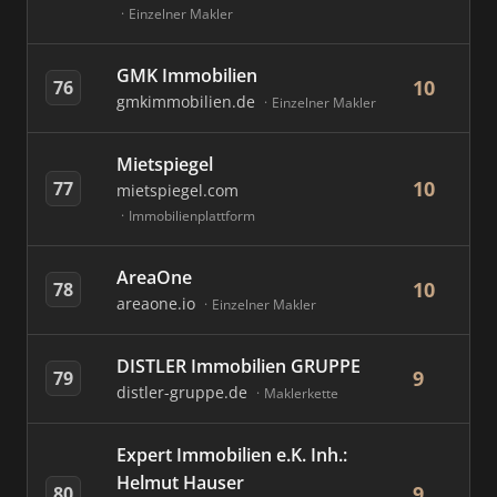
Einzelner Makler
GMK Immobilien
10
76
gmkimmobilien.de
Einzelner Makler
Mietspiegel
10
77
mietspiegel.com
Immobilienplattform
AreaOne
10
78
areaone.io
Einzelner Makler
DISTLER Immobilien GRUPPE
9
79
distler-gruppe.de
Maklerkette
Expert Immobilien e.K. Inh.:
Helmut Hauser
9
80