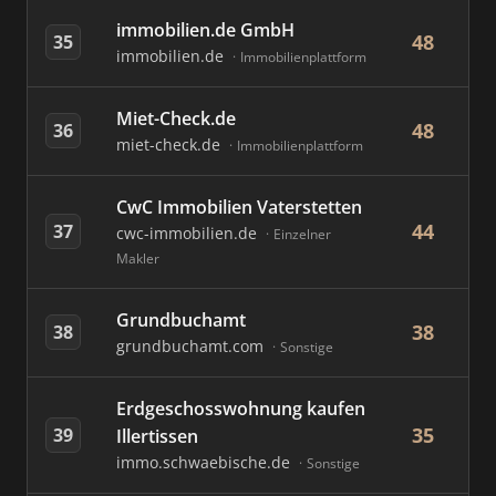
immobilien.de GmbH
48
35
immobilien.de
Immobilienplattform
Miet-Check.de
48
36
miet-check.de
Immobilienplattform
CwC Immobilien Vaterstetten
44
37
cwc-immobilien.de
Einzelner
Makler
Grundbuchamt
38
38
grundbuchamt.com
Sonstige
Erdgeschosswohnung kaufen
35
39
Illertissen
immo.schwaebische.de
Sonstige