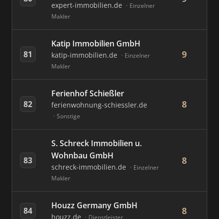
expert-immobilien.de
Einzelner
Makler
Katip Immobilien GmbH
9
81
katip-immobilien.de
Einzelner
Makler
Ferienhof Schießler
8
82
ferienwohnung-schiessler.de
Sonstige
S. Schreck Immobilien u.
Wohnbau GmbH
8
83
schreck-immobilien.de
Einzelner
Makler
Houzz Germany GmbH
8
84
houzz.de
Dienstleister