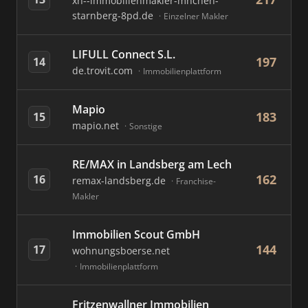
xn--immobilienmakler-mnchen-
starnberg-8pd.de
Einzelner Makler
LIFULL Connect S.L.
197
14
de.trovit.com
Immobilienplattform
Mapio
183
15
mapio.net
Sonstige
RE/MAX in Landsberg am Lech
162
16
remax-landsberg.de
Franchise-
Makler
Immobilien Scout GmbH
144
17
wohnungsboerse.net
Immobilienplattform
Fritzenwallner Immobilien