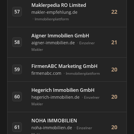
Maklerpedia RO Limited
22
57
makler-empfehlung.de
Immobilienplattform
Aigner Immobilien GmbH
21
58
aigner-immobilien.de
Einzelner
Makler
FirmenABC Marketing GmbH
20
59
firmenabc.com
Immobilienplattform
Hegerich Immobilien GmbH
20
60
hegerich-immobilien.de
Einzelner
Makler
NOHA IMMOBILIEN
20
61
noha-immobilien.de
Einzelner