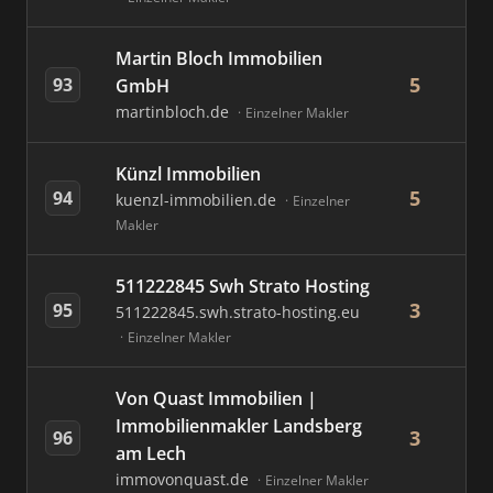
Martin Bloch Immobilien
5
93
GmbH
martinbloch.de
Einzelner Makler
Künzl Immobilien
5
94
kuenzl-immobilien.de
Einzelner
Makler
511222845 Swh Strato Hosting
3
95
511222845.swh.strato-hosting.eu
Einzelner Makler
Von Quast Immobilien |
Immobilienmakler Landsberg
3
96
am Lech
immovonquast.de
Einzelner Makler