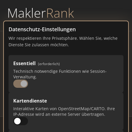
Makler
Rank
powered by
WAVEPOINT
Datenschutz-Einstellungen
Wir respektieren Ihre Privatsphäre. Wählen Sie, welche
Immobilienmakler
Dienste Sie zulassen möchten.
Scherstetten – Ranking Juli
Essentiell
(erforderlich)
2026
Technisch notwendige Funktionen wie Session-
Verwaltung.
HAMBURG
1.008 EINWOHNER
104
552
16.560
Kartendienste
Makler
Makler-Keywords
Max. Punkte
Interaktive Karten von OpenStreetMap/CARTO. Ihre
IP-Adresse wird an externe Server übertragen.