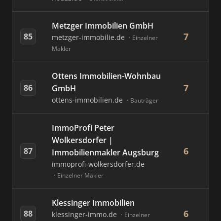
Metzger Immobilien GmbH
7
85
metzger-immobilie.de
Einzelner
Makler
Ottens Immobilien-Wohnbau
7
86
GmbH
ottens-immobilien.de
Bauträger
ImmoProfi Peter
Wolkersdorfer |
6
87
Immobilienmakler Augsburg
immoprofi-wolkersdorfer.de
Einzelner Makler
Klessinger Immobilien
6
88
klessinger-immo.de
Einzelner