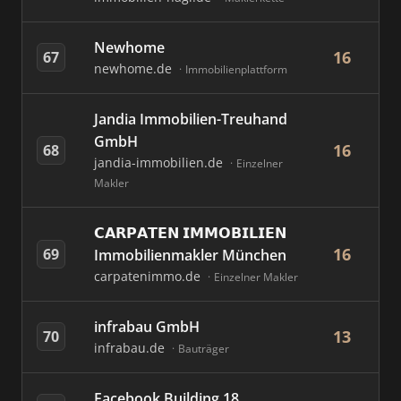
Newhome
16
67
newhome.de
Immobilienplattform
Jandia Immobilien-Treuhand
GmbH
16
68
jandia-immobilien.de
Einzelner
Makler
𝗖𝗔𝗥𝗣𝗔𝗧𝗘𝗡 𝗜𝗠𝗠𝗢𝗕𝗜𝗟𝗜𝗘𝗡
16
69
Immobilienmakler München
carpatenimmo.de
Einzelner Makler
infrabau GmbH
13
70
infrabau.de
Bauträger
Facebook Building 18