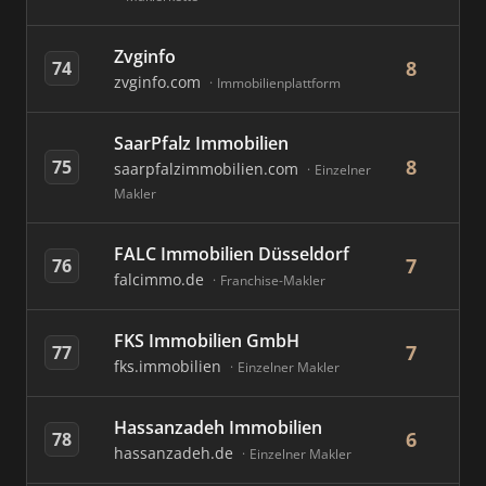
Zvginfo
8
74
zvginfo.com
Immobilienplattform
SaarPfalz Immobilien
8
75
saarpfalzimmobilien.com
Einzelner
Makler
FALC Immobilien Düsseldorf
7
76
falcimmo.de
Franchise-Makler
FKS Immobilien GmbH
7
77
fks.immobilien
Einzelner Makler
Hassanzadeh Immobilien
6
78
hassanzadeh.de
Einzelner Makler