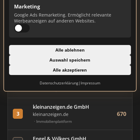
Marketing
Stand: Juli 2026
Google Ads Remarketing. Ermöglicht relevante
Werbeanzeigen auf anderen Websites.
#
MAKLER / FIRMA
PUNKTE
AVIV Germany GmbH
Alle ablehnen
803
1
immowelt.de
Immobilienplattform
Auswahl speichern
Alle akzeptieren
Immobilien Scout GmbH
801
2
immobilienscout24.de
Datenschutzerklärung
|
Impressum
Immobilienplattform
kleinanzeigen.de GmbH
670
3
kleinanzeigen.de
Immobilienplattform
Engel & Völkers GmbH