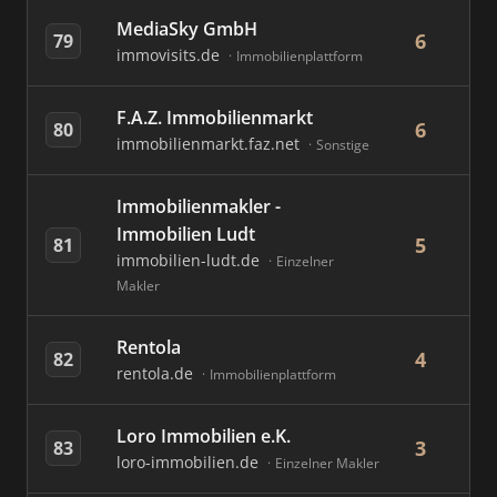
MediaSky GmbH
6
79
immovisits.de
Immobilienplattform
F.A.Z. Immobilienmarkt
6
80
immobilienmarkt.faz.net
Sonstige
Immobilienmakler -
Immobilien Ludt
5
81
immobilien-ludt.de
Einzelner
Makler
Rentola
4
82
rentola.de
Immobilienplattform
Loro Immobilien e.K.
3
83
loro-immobilien.de
Einzelner Makler