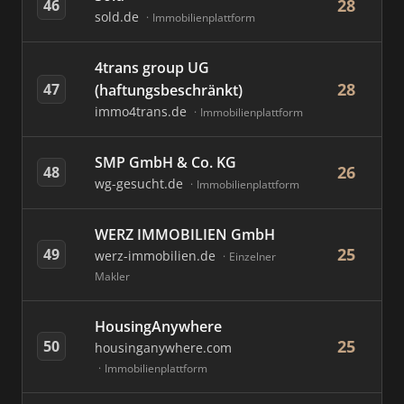
28
46
sold.de
Immobilienplattform
4trans group UG
28
47
(haftungsbeschränkt)
immo4trans.de
Immobilienplattform
SMP GmbH & Co. KG
26
48
wg-gesucht.de
Immobilienplattform
WERZ IMMOBILIEN GmbH
25
49
werz-immobilien.de
Einzelner
Makler
HousingAnywhere
25
50
housinganywhere.com
Immobilienplattform