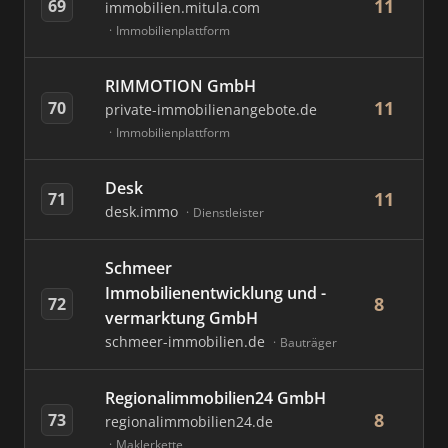
11
69
immobilien.mitula.com
Immobilienplattform
RIMMOTION GmbH
11
70
private-immobilienangebote.de
Immobilienplattform
Desk
11
71
desk.immo
Dienstleister
Schmeer
Immobilienentwicklung und -
8
72
vermarktung GmbH
schmeer-immobilien.de
Bauträger
Regionalimmobilien24 GmbH
8
73
regionalimmobilien24.de
Maklerkette