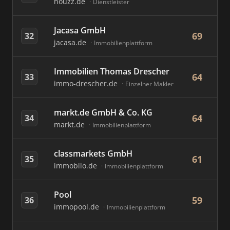
houzz.de
Dienstleister
Jacasa GmbH
69
32
jacasa.de
Immobilienplattform
Immobilien Thomas Drescher
64
33
immo-drescher.de
Einzelner Makler
markt.de GmbH & Co. KG
64
34
markt.de
Immobilienplattform
classmarkets GmbH
61
35
immobilo.de
Immobilienplattform
Pool
59
36
immopool.de
Immobilienplattform