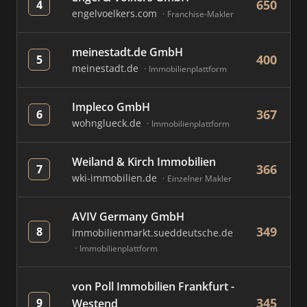
650
4
engelvoelkers.com
Franchise-Makler
meinestadt.de GmbH
400
5
meinestadt.de
Immobilienplattform
Impleco GmbH
367
6
wohnglueck.de
Immobilienplattform
Weiland & Kirch Immobilien
366
7
wki-immobilien.de
Einzelner Makler
AVIV Germany GmbH
349
8
immobilienmarkt.sueddeutsche.de
Immobilienplattform
von Poll Immobilien Frankfurt -
345
9
Westend