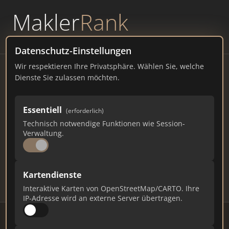
Makler
Rank
powered by
WAVEPOINT
Datenschutz-Einstellungen
Wir respektieren Ihre Privatsphäre. Wählen Sie, welche
Immobilienmakler
Dienste Sie zulassen möchten.
Saarbrücken – Ranking Juli
Essentiell
(erforderlich)
2026
Technisch notwendige Funktionen wie Session-
Verwaltung.
SAARLAND
177.201 EINWOHNER
88
514
15.420
Kartendienste
Makler
Makler-Keywords
Max. Punkte
Interaktive Karten von OpenStreetMap/CARTO. Ihre
IP-Adresse wird an externe Server übertragen.