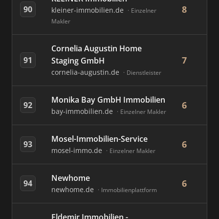
8
90
kleiner-immobilien.de
Einzelner
Makler
Cornelia Augustin Home
7
91
Staging GmbH
cornelia-augustin.de
Dienstleister
Monika Bay GmbH Immobilien
6
92
bay-immobilien.de
Einzelner Makler
Mosel-Immobilien-Service
6
93
mosel-immo.de
Einzelner Makler
Newhome
6
94
newhome.de
Immobilienplattform
Eldemir Immobilien -