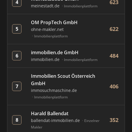
623
4
meinestadt.de
Immobilienplattform
OM PropTech GmbH
622
5
ohne-makler.net
Immobilienplattform
immobilien.de GmbH
484
6
immobilien.de
Immobilienplattform
Immobilien Scout Österreich
GmbH
406
7
immosuchmaschine.de
Immobilienplattform
Harald Ballendat
352
8
ballendat-immobilien.de
Einzelner
Makler