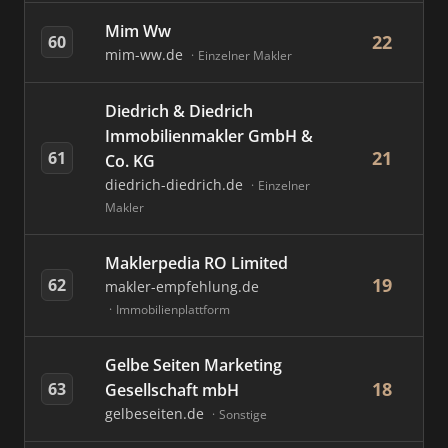
Mim Ww
22
60
mim-ww.de
Einzelner Makler
Diedrich & Diedrich
Immobilienmakler GmbH &
21
61
Co. KG
diedrich-diedrich.de
Einzelner
Makler
Maklerpedia RO Limited
19
62
makler-empfehlung.de
Immobilienplattform
Gelbe Seiten Marketing
18
63
Gesellschaft mbH
gelbeseiten.de
Sonstige