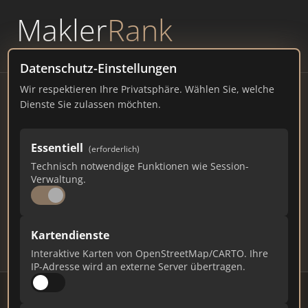
Makler
Rank
powered by
WAVEPOINT
Datenschutz-Einstellungen
Wir respektieren Ihre Privatsphäre. Wählen Sie, welche
Immobilienmakler
Dienste Sie zulassen möchten.
Niederdreisbach – Ranking
Essentiell
(erforderlich)
Juli 2026
Technisch notwendige Funktionen wie Session-
Verwaltung.
BADEN-WÜRTTEMBERG
1.003 EINWOHNER
118
592
17.760
Kartendienste
Makler
Makler-Keywords
Max. Punkte
Interaktive Karten von OpenStreetMap/CARTO. Ihre
IP-Adresse wird an externe Server übertragen.