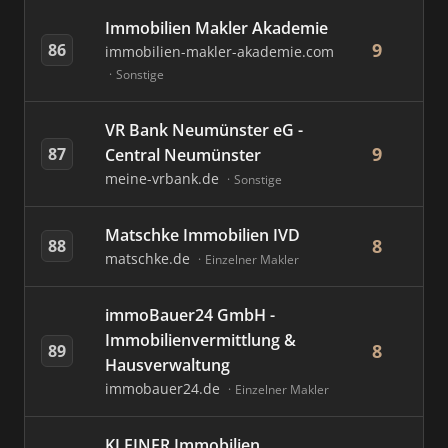
Immobilien Makler Akademie
9
86
immobilien-makler-akademie.com
Sonstige
VR Bank Neumünster eG -
9
87
Central Neumünster
meine-vrbank.de
Sonstige
Matschke Immobilien IVD
8
88
matschke.de
Einzelner Makler
immoBauer24 GmbH -
Immobilienvermittlung &
8
89
Hausverwaltung
immobauer24.de
Einzelner Makler
KLEINER Immobilien