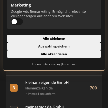
Marketing
Stand: Juli 2026
Google Ads Remarketing. Ermöglicht relevante
Werbeanzeigen auf anderen Websites.
#
MAKLER / FIRMA
PUNKTE
Immobilien Scout GmbH
Alle ablehnen
883
1
immobilienscout24.de
Auswahl speichern
Immobilienplattform
Alle akzeptieren
AVIV Germany GmbH
Datenschutzerklärung
|
Impressum
766
2
immowelt.de
Immobilienplattform
kleinanzeigen.de GmbH
700
3
kleinanzeigen.de
Immobilienplattform
meinestadt.de GmbH