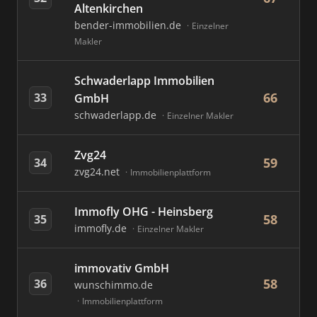
Altenkirchen
bender-immobilien.de
Einzelner
Makler
Schwaderlapp Immobilien
66
33
GmbH
schwaderlapp.de
Einzelner Makler
Zvg24
59
34
zvg24.net
Immobilienplattform
Immofly OHG - Heinsberg
58
35
immofly.de
Einzelner Makler
immovativ GmbH
58
36
wunschimmo.de
Immobilienplattform