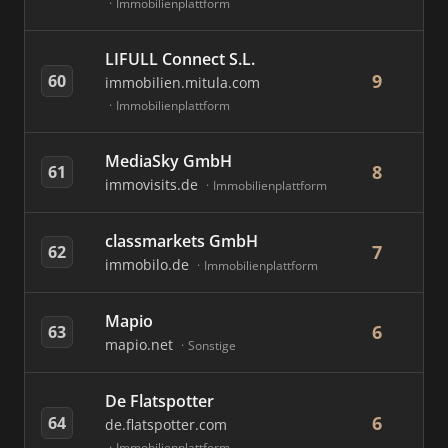
Immobilienplattform
LIFULL Connect S.L.
9
60
immobilien.mitula.com
Immobilienplattform
MediaSky GmbH
8
61
immovisits.de
Immobilienplattform
classmarkets GmbH
7
62
immobilo.de
Immobilienplattform
Mapio
6
63
mapio.net
Sonstige
De Flatspotter
6
64
de.flatspotter.com
Immobilienplattform