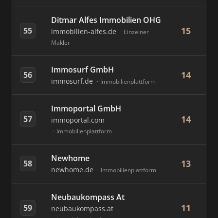
Ditmar Alfes Immobilien OHG
15
55
immobilien-alfes.de
Einzelner
Makler
Immosurf GmbH
14
56
immosurf.de
Immobilienplattform
Immoportal GmbH
14
57
immoportal.com
Immobilienplattform
Newhome
13
58
newhome.de
Immobilienplattform
Neubaukompass At
11
59
neubaukompass.at