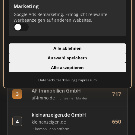
Marketing
Google Ads Remarketing. Ermöglicht relevante
#
MAKLER / FIRMA
PUNKTE
Werbeanzeigen auf anderen Websites.
Immobilien Scout GmbH
796
1
immobilienscout24.de
Alle ablehnen
Immobilienplattform
Auswahl speichern
AVIV Germany GmbH
Alle akzeptieren
775
2
immowelt.de
Immobilienplattform
Datenschutzerklärung
|
Impressum
AF Immobilien GmbH
717
3
af-immo.de
Einzelner Makler
kleinanzeigen.de GmbH
650
4
kleinanzeigen.de
Immobilienplattform