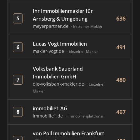
Ihr Immobilienmakler für
636
5
Arnsberg & Umgebung
meyerpartner.de
Einzelner Makler
Lucas Vogt Immobilien
491
6
makler-vogt.de
Einzelner Makler
Volksbank Sauerland
Immobilien GmbH
480
7
die-volksbank-makler.de
Einzelner
Makler
immobilie1 AG
467
8
immobilie1.de
Immobilienplattform
von Poll Immobilien Frankfurt