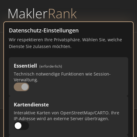
Makler
Rank
powered by
WAVEPOINT
Datenschutz-Einstellungen
Wir respektieren Ihre Privatsphäre. Wählen Sie, welche
Immobilienmakler Neheim
Dienste Sie zulassen möchten.
– Ranking Juli 2026
Essentiell
(erforderlich)
NORDRHEIN-WESTFALEN
23.216 EINWOHNER
Technisch notwendige Funktionen wie Session-
71
609
18.270
Verwaltung.
Makler
Makler-Keywords
Max. Punkte
Kartendienste
Interaktive Karten von OpenStreetMap/CARTO. Ihre
IP-Adresse wird an externe Server übertragen.
Stand: Juli 2026