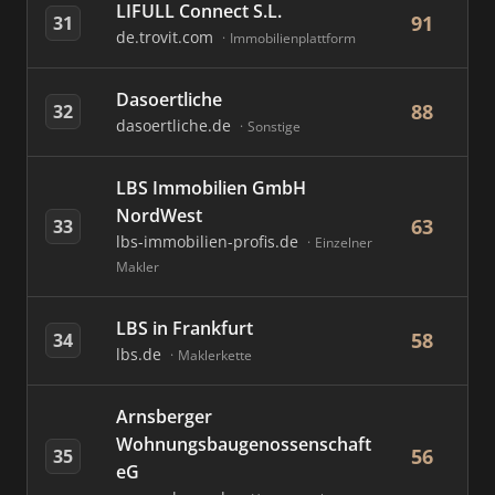
LIFULL Connect S.L.
91
31
de.trovit.com
Immobilienplattform
Dasoertliche
88
32
dasoertliche.de
Sonstige
LBS Immobilien GmbH
NordWest
63
33
lbs-immobilien-profis.de
Einzelner
Makler
LBS in Frankfurt
58
34
lbs.de
Maklerkette
Arnsberger
Wohnungsbaugenossenschaft
56
35
eG