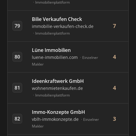
Immobilienplattform
Bilie Verkaufen Check
7
79
immobilie-verkaufen-check.de
Immobilienplattform
Lüne Immobilien
4
80
luene-immobilien.com
Einzelner
Makler
Ideenkraftwerk GmbH
4
81
wohnenmietenkaufen.de
Immobilienplattform
Immo-Konzepte GmbH
3
82
vblh-immokonzepte.de
Einzelner
Makler