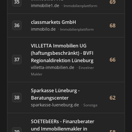
69
35
immobilie1.de
Immobilienplattform
classmarkets GmbH
68
36
immobilo.de
Immobilienplattform
VILLETTA Immobilien UG
(haftungsbeschränkt) - BVFI
66
37
Regionaldirektion Lüneburg
villetta-immobilien.de
Einzelner
Makler
Sparkasse Lüneburg -
62
38
Beratungscenter
sparkasse-lueneburg.de
Sonstige
SOETEbEERs - Finanzberater
und Immobilienmakler in
39