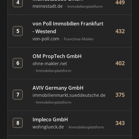
449
4
meinestadt.de
Immobilienplattform
von Poll Immobilien Frankfurt
432
5
- Westend
von-poll.com
Franchise-Makler
OM PropTech GmbH
402
6
ohne-makler.net
Immobilienplattform
AVIV Germany GmbH
375
7
immobilienmarkt.sueddeutsche.de
Immobilienplattform
Impleco GmbH
343
8
wohnglueck.de
Immobilienplattform