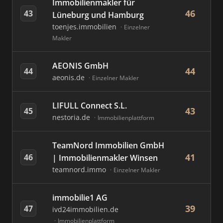
Immobilienmakler für
46
43
Lüneburg und Hamburg
toenjes.immobilien
Einzelner
Makler
AEONIS GmbH
44
44
aeonis.de
Einzelner Makler
LIFULL Connect S.L.
43
45
nestoria.de
Immobilienplattform
TeamNord Immobilien GmbH
41
46
| Immobilienmakler Winsen
teamnord.immo
Einzelner Makler
immobilie1 AG
39
47
ivd24immobilien.de
Immobilienplattform