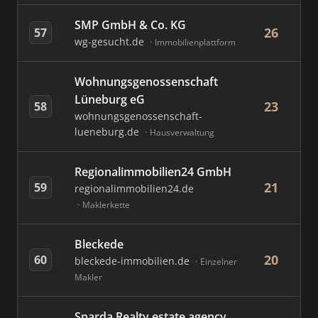
SMP GmbH & Co. KG
26
57
wg-gesucht.de
Immobilienplattform
Wohnungsgenossenschaft
Lüneburg eG
23
58
wohnungsgenossenschaft-
lueneburg.de
Hausverwaltung
Regionalimmobilien24 GmbH
21
59
regionalimmobilien24.de
Maklerkette
Bleckede
20
60
bleckede-immobilien.de
Einzelner
Makler
Sparda Realty estate agency