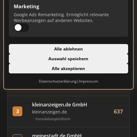
Marketing
Stand: Juli 2026
Google Ads Remarketing. Ermöglicht relevante
Werbeanzeigen auf anderen Websites.
#
MAKLER / FIRMA
PUNKTE
Immobilien Scout GmbH
Alle ablehnen
750
1
immobilienscout24.de
Auswahl speichern
Immobilienplattform
Alle akzeptieren
AVIV Germany GmbH
Datenschutzerklärung
|
Impressum
727
2
immowelt.de
Immobilienplattform
kleinanzeigen.de GmbH
637
3
kleinanzeigen.de
Immobilienplattform
meinestadt.de GmbH