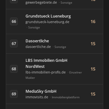
gewerbegebiete.de
Sonstige
Grundstueck Lueneburg
16
66
grundstueck-lueneburg.de
Sonstige
Dasoertliche
15
67
dasoertliche.de
Sonstige
LBS Immobilien GmbH
NordWest
15
68
lbs-immobilien-profis.de
Einzelner
Makler
MediaSky GmbH
15
69
immovisits.de
Immobilienplattform