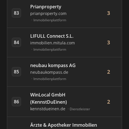
Prianproperty
3
83
prianproperty.com
Immobilienplattform
LIFULL Connect S.L.
3
84
immobilien.mitula.com
Immobilienplattform
neubau kompass AG
2
85
neubaukompass.de
Immobilienplattform
WinLocal GmbH
2
86
(KennstDuEinen)
kennstdueinen.de
Dienstleister
Ärzte & Apotheker Immobilien