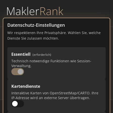
Makler
Rank
powered by
WAVEPOINT
Datenschutz-Einstellungen
Wir respektieren Ihre Privatsphäre. Wählen Sie, welche
Immobilienmakler
Dienste Sie zulassen möchten.
Lüneburg – Ranking Juli
Essentiell
(erforderlich)
2026
Technisch notwendige Funktionen wie Session-
Verwaltung.
NIEDERSACHSEN
77.000 EINWOHNER
88
484
14.520
Kartendienste
Makler
Makler-Keywords
Max. Punkte
Interaktive Karten von OpenStreetMap/CARTO. Ihre
IP-Adresse wird an externe Server übertragen.