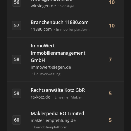
10
56
wirsiegen.de
Sonstige
Branchenbuch 11880.com
10
57
11880.com
Immobilienplattform
ImmoWert
Immobilienmanagement
7
58
GmbH
immowert-siegen.de
Hausverwaltung
Rechtsanwälte Kotz GbR
5
59
ra-kotz.de
Einzelner Makler
Maklerpedia RO Limited
5
60
makler-empfehlung.de
Immobilienplattform