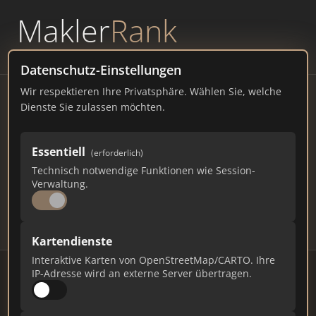
Makler
Rank
powered by
WAVEPOINT
Datenschutz-Einstellungen
Wir respektieren Ihre Privatsphäre. Wählen Sie, welche
Immobilienmakler Kreuztal
Dienste Sie zulassen möchten.
– Ranking Juli 2026
Essentiell
(erforderlich)
NORDRHEIN-WESTFALEN
30.899 EINWOHNER
Technisch notwendige Funktionen wie Session-
61
438
13.140
Verwaltung.
Makler
Makler-Keywords
Max. Punkte
Kartendienste
Interaktive Karten von OpenStreetMap/CARTO. Ihre
IP-Adresse wird an externe Server übertragen.
Stand: Juli 2026