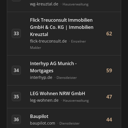
wg-kreuztal.de
Hausverwaltung
Flick Treuconsult Immobilien
GmbH & Co. KG | Immobilien
62
33
Kreuztal
flick-treuconsult.de
Einzelner
Makler
Interhyp AG Munich -
59
34
Mortgages
interhyp.de
Dienstleister
LEG Wohnen NRW GmbH
47
35
leg-wohnen.de
Hausverwaltung
Baupilot
44
36
baupilot.com
Dienstleister