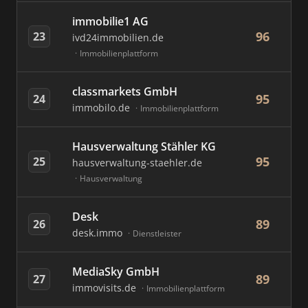
immobilie1 AG
96
23
ivd24immobilien.de
Immobilienplattform
classmarkets GmbH
95
24
immobilo.de
Immobilienplattform
Hausverwaltung Stähler KG
95
25
hausverwaltung-staehler.de
Hausverwaltung
Desk
89
26
desk.immo
Dienstleister
MediaSky GmbH
89
27
immovisits.de
Immobilienplattform