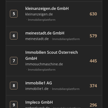
kleinanzeigen.de GmbH
630
5
kleinanzeigen.de
Immobilienplattform
meinestadt.de GmbH
579
6
meinestadt.de
Immobilienplattform
Immobilien Scout Österreich
GmbH
445
7
immosuchmaschine.de
Immobilienplattform
immobilie1 AG
374
8
immobilie1.de
Immobilienplattform
Impleco GmbH
296
9
wohnglueck.de