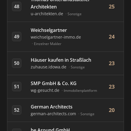
25
48
Architekten
u-architekten.de
Sonstige
Weichselgartner
24
49
weichselgartner-immo.de
Einzelner Makler
Häuser kaufen in Straßlach
23
50
zuhause.idowa.de
Sonstige
SMP GmbH & Co. KG
23
51
wg-gesucht.de
Immobilienplattform
German Architects
20
52
german-architects.com
Sonstige
be Around GmbH