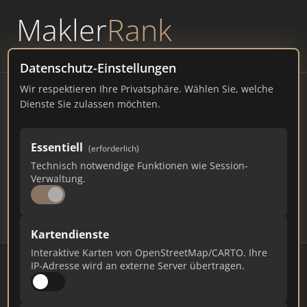
Makler
Rank
powered by
WAVEPOINT
Datenschutz-Einstellungen
Wir respektieren Ihre Privatsphäre. Wählen Sie, welche
Immobilienmakler Krailling
Dienste Sie zulassen möchten.
– Ranking Juli 2026
Essentiell
(erforderlich)
BAYERN
7.515 EINWOHNER
Technisch notwendige Funktionen wie Session-
69
471
14.130
Verwaltung.
Makler
Makler-Keywords
Max. Punkte
Kartendienste
Interaktive Karten von OpenStreetMap/CARTO. Ihre
IP-Adresse wird an externe Server übertragen.
Stand: Juli 2026