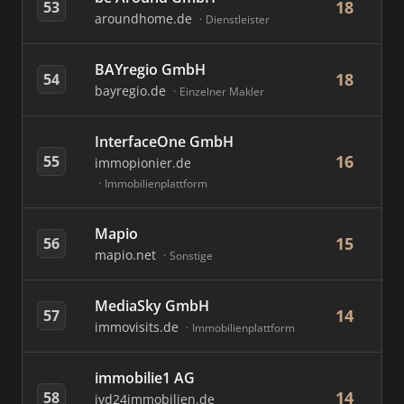
18
53
aroundhome.de
Dienstleister
BAYregio GmbH
18
54
bayregio.de
Einzelner Makler
InterfaceOne GmbH
16
55
immopionier.de
Immobilienplattform
Mapio
15
56
mapio.net
Sonstige
MediaSky GmbH
14
57
immovisits.de
Immobilienplattform
immobilie1 AG
14
58
ivd24immobilien.de