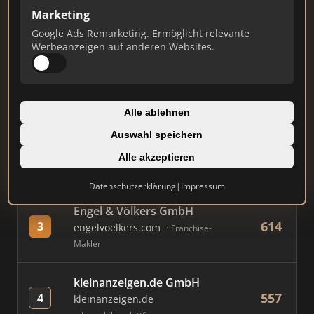
Marketing
Google Ads Remarketing. Ermöglicht relevante
#
MAKLER / FIRMA
PUNKTE
Werbeanzeigen auf anderen Websites.
Immobilien Scout GmbH
843
1
immobilienscout24.de
Alle ablehnen
Immobilienplattform
Auswahl speichern
AVIV Germany GmbH
Alle akzeptieren
737
2
immowelt.de
Immobilienplattform
Datenschutzerklärung
|
Impressum
Engel & Völkers GmbH
614
3
engelvoelkers.com
Franchise-
Makler
kleinanzeigen.de GmbH
557
4
kleinanzeigen.de