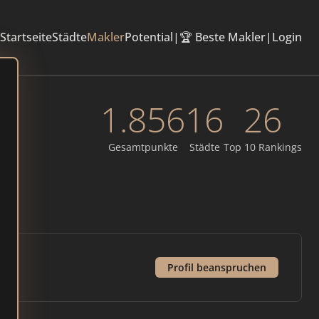
Startseite
Städte
Makler
Potential
|
🏆 Beste Makler
|
Login
1.856
16
26
d
Gesamtpunkte
Städte
Top 10 Rankings
Profil beanspruchen