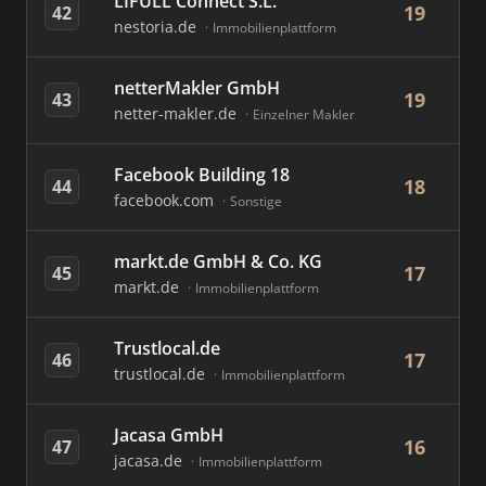
LIFULL Connect S.L.
19
42
nestoria.de
Immobilienplattform
netterMakler GmbH
19
43
netter-makler.de
Einzelner Makler
Facebook Building 18
18
44
facebook.com
Sonstige
markt.de GmbH & Co. KG
17
45
markt.de
Immobilienplattform
Trustlocal.de
17
46
trustlocal.de
Immobilienplattform
Jacasa GmbH
16
47
jacasa.de
Immobilienplattform