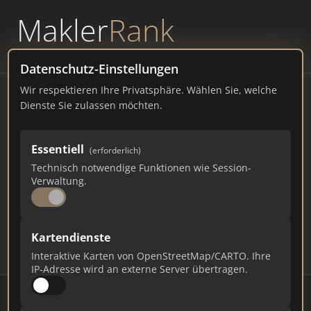
Makler
Rank
powered by
WAVEPOINT
Datenschutz-Einstellungen
Wir respektieren Ihre Privatsphäre. Wählen Sie, welche
Immobilienmakler
Dienste Sie zulassen möchten.
Großwoltersdorf – Ranking
Essentiell
(erforderlich)
Juli 2026
Technisch notwendige Funktionen wie Session-
Verwaltung.
BERLIN
1.003 EINWOHNER
80
527
15.810
Kartendienste
Makler
Makler-Keywords
Max. Punkte
Interaktive Karten von OpenStreetMap/CARTO. Ihre
IP-Adresse wird an externe Server übertragen.