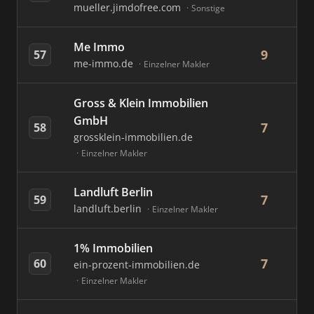
mueller.jimdofree.com
Sonstige
Me Immo
9
57
me-immo.de
Einzelner Makler
Gross & Klein Immobilien
GmbH
7
58
grossklein-immobilien.de
Einzelner Makler
Landluft Berlin
7
59
landluft.berlin
Einzelner Makler
1% Immobilien
7
60
ein-prozent-immobilien.de
Einzelner Makler