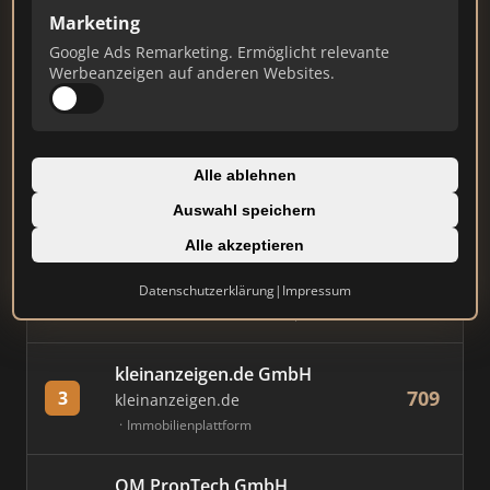
Marketing
Stand: Juli 2026
Google Ads Remarketing. Ermöglicht relevante
Werbeanzeigen auf anderen Websites.
#
MAKLER / FIRMA
PUNKTE
Immobilien Scout GmbH
Alle ablehnen
892
1
immobilienscout24.de
Auswahl speichern
Immobilienplattform
Alle akzeptieren
AVIV Germany GmbH
Datenschutzerklärung
|
Impressum
851
2
immowelt.de
Immobilienplattform
kleinanzeigen.de GmbH
709
3
kleinanzeigen.de
Immobilienplattform
OM PropTech GmbH