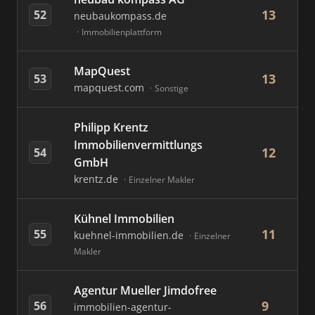
13
52
neubaukompass.de
Immobilienplattform
MapQuest
13
53
mapquest.com
Sonstige
Philipp Krentz
Immobilienvermittlungs
12
54
GmbH
krentz.de
Einzelner Makler
Kühnel Immobilien
11
55
kuehnel-immobilien.de
Einzelner
Makler
Agentur Mueller Jimdofree
9
56
immobilien-agentur-