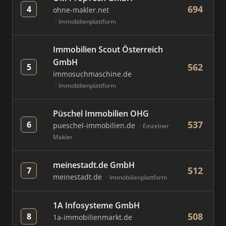
694
4
ohne-makler.net
Immobilienplattform
Immobilien Scout Österreich
GmbH
562
5
immosuchmaschine.de
Immobilienplattform
Püschel Immobilien OHG
537
6
pueschel-immobilien.de
Einzelner
Makler
meinestadt.de GmbH
512
7
meinestadt.de
Immobilienplattform
1A Infosysteme GmbH
508
8
1a-immobilienmarkt.de