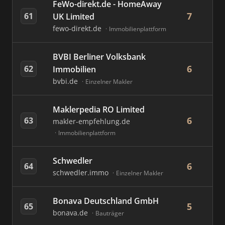
FeWo-direkt.de - HomeAway
7
61
UK Limited
fewo-direkt.de
Immobilienplattform
BVBI Berliner Volksbank
6
62
Immobilien
bvbi.de
Einzelner Makler
Maklerpedia RO Limited
6
63
makler-empfehlung.de
Immobilienplattform
Schwedler
6
64
schwedler.immo
Einzelner Makler
Bonava Deutschland GmbH
5
65
bonava.de
Bauträger