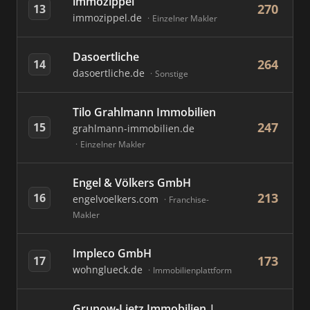
immozippel
270
13
immozippel.de
Einzelner Makler
Dasoertliche
264
14
dasoertliche.de
Sonstige
Tilo Grahlmann Immobilien
247
15
grahlmann-immobilien.de
Einzelner Makler
Engel & Völkers GmbH
213
16
engelvoelkers.com
Franchise-
Makler
Impleco GmbH
173
17
wohnglueck.de
Immobilienplattform
Grunow-Lietz Immobilien |