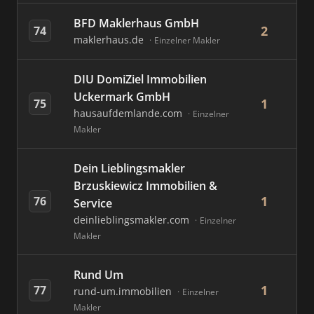
BFD Maklerhaus GmbH
2
74
maklerhaus.de
Einzelner Makler
DIU DomiZiel Immobilien
Uckermark GmbH
1
75
hausaufdemlande.com
Einzelner
Makler
Dein Lieblingsmakler
Brzuskiewicz Immobilien &
1
76
Service
deinlieblingsmakler.com
Einzelner
Makler
Rund Um
1
77
rund-um.immobilien
Einzelner
Makler