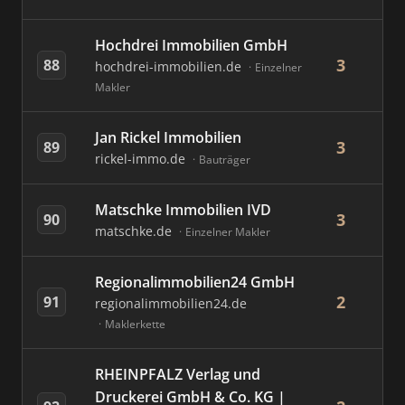
Hochdrei Immobilien GmbH
3
88
hochdrei-immobilien.de
Einzelner
Makler
Jan Rickel Immobilien
3
89
rickel-immo.de
Bauträger
Matschke Immobilien IVD
3
90
matschke.de
Einzelner Makler
Regionalimmobilien24 GmbH
2
91
regionalimmobilien24.de
Maklerkette
RHEINPFALZ Verlag und
Druckerei GmbH & Co. KG |