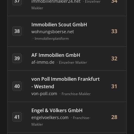
34
37
immobilienmakler24.net
Einzelner
Makler
Immobilien Scout GmbH
33
38
wohnungsboerse.net
Immobilienplattform
AF Immobilien GmbH
32
39
af-immo.de
Einzelner Makler
von Poll Immobilien Frankfurt
31
40
- Westend
von-poll.com
Franchise-Makler
Engel & Völkers GmbH
28
41
engelvoelkers.com
Franchise-
Makler