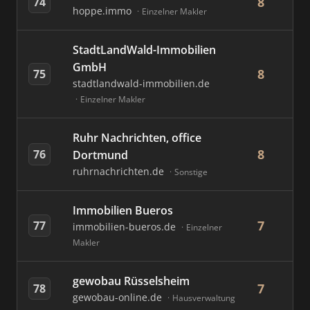
8
74
hoppe.immo
Einzelner Makler
StadtLandWald-Immobilien
GmbH
8
75
stadtlandwald-immobilien.de
Einzelner Makler
Ruhr Nachrichten, office
8
76
Dortmund
ruhrnachrichten.de
Sonstige
Immobilien Bueros
7
77
immobilien-bueros.de
Einzelner
Makler
gewobau Rüsselsheim
7
78
gewobau-online.de
Hausverwaltung