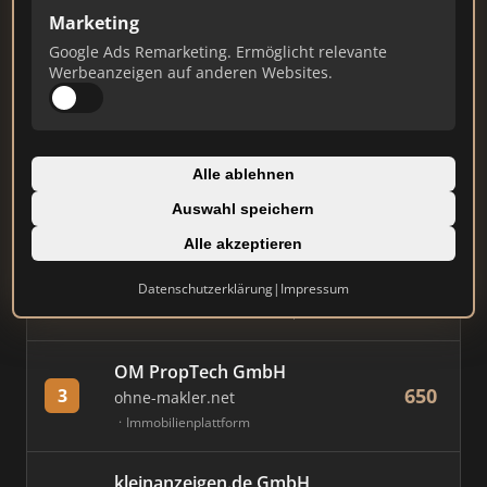
Marketing
Stand: Juli 2026
Google Ads Remarketing. Ermöglicht relevante
Werbeanzeigen auf anderen Websites.
#
MAKLER / FIRMA
PUNKTE
Immobilien Scout GmbH
Alle ablehnen
885
1
immobilienscout24.de
Auswahl speichern
Immobilienplattform
Alle akzeptieren
AVIV Germany GmbH
Datenschutzerklärung
|
Impressum
823
2
immowelt.de
Immobilienplattform
OM PropTech GmbH
650
3
ohne-makler.net
Immobilienplattform
kleinanzeigen.de GmbH