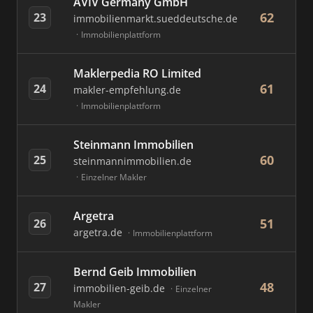
AVIV Germany GmbH
62
23
immobilienmarkt.sueddeutsche.de
Immobilienplattform
Maklerpedia RO Limited
61
24
makler-empfehlung.de
Immobilienplattform
Steinmann Immobilien
60
25
steinmannimmobilien.de
Einzelner Makler
Argetra
51
26
argetra.de
Immobilienplattform
Bernd Geib Immobilien
48
27
immobilien-geib.de
Einzelner
Makler