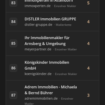
immoXperten in Attendorn
5
83
immoxperten.de
Einzelner Makler
DISTLER Immobilien GRUPPE
4
84
distler-gruppe.de
Maklerkette
Ihr Immobilienmakler für
4
85
Arnsberg & Umgebung
meyerpartner.de
Einzelner Makler
Königskinder Immobilien
4
86
GmbH
koenigskinder.de
Einzelner Makler
Adrem Immobilien - Michaela
& Bernd Bührer
3
87
adremimmobilien.de
Einzelner
Makler