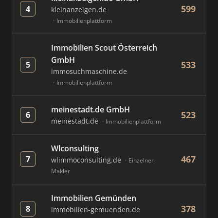
599
4
kleinanzeigen.de
Immobilienplattform
Immobilien Scout Österreich
GmbH
533
5
immosuchmaschine.de
Immobilienplattform
meinestadt.de GmbH
523
6
meinestadt.de
Immobilienplattform
Wlconsulting
467
7
wlimmoconsulting.de
Einzelner
Makler
Immobilien Gemünden
378
8
immobilien-gemuenden.de