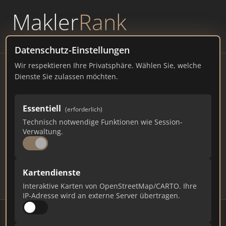
Makler
Rank
powered by
WAVEPOINT
Datenschutz-Einstellungen
Wir respektieren Ihre Privatsphäre. Wählen Sie, welche
Immobilienmakler
Dienste Sie zulassen möchten.
Grolsheim – Ranking Juli
Essentiell
(erforderlich)
2026
Technisch notwendige Funktionen wie Session-
Verwaltung.
RHEINLAND-PFALZ
1.400 EINWOHNER
98
452
13.560
Kartendienste
Makler
Makler-Keywords
Max. Punkte
Interaktive Karten von OpenStreetMap/CARTO. Ihre
IP-Adresse wird an externe Server übertragen.