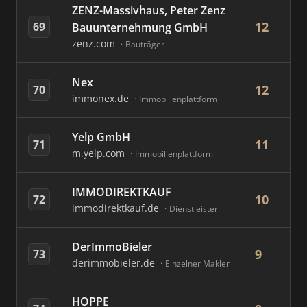
ZENZ-Massivhaus, Peter Zenz
12
69
Bauunternehmung GmbH
zenz.com
Bauträger
Nex
12
70
immonex.de
Immobilienplattform
Yelp GmbH
11
71
m.yelp.com
Immobilienplattform
IMMODIREKTKAUF
10
72
immodirektkauf.de
Dienstleister
DerImmoBieler
9
73
derimmobieler.de
Einzelner Makler
HOPPE