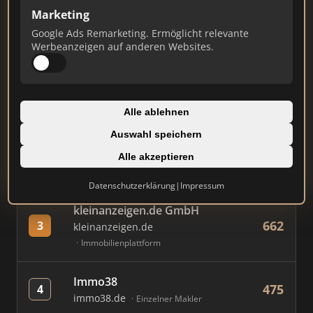
Marketing
Google Ads Remarketing. Ermöglicht relevante
#
MAKLER / FIRMA
PUNKTE
Werbeanzeigen auf anderen Websites.
Immobilien Scout GmbH
878
1
immobilienscout24.de
Alle ablehnen
Immobilienplattform
Auswahl speichern
AVIV Germany GmbH
Alle akzeptieren
734
2
immowelt.de
Immobilienplattform
Datenschutzerklärung
|
Impressum
kleinanzeigen.de GmbH
662
3
kleinanzeigen.de
Immobilienplattform
Immo38
475
4
immo38.de
Einzelner Makler