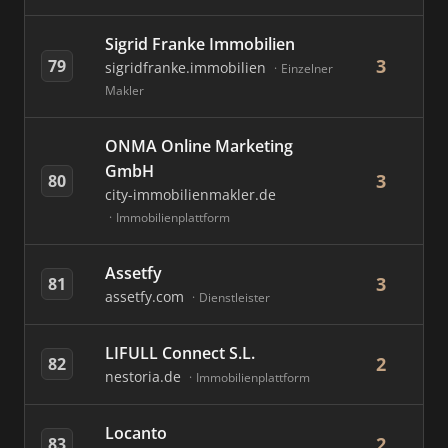
Sigrid Franke Immobilien
3
79
sigridfranke.immobilien
Einzelner
Makler
ONMA Online Marketing
GmbH
3
80
city-immobilienmakler.de
Immobilienplattform
Assetfy
3
81
assetfy.com
Dienstleister
LIFULL Connect S.L.
2
82
nestoria.de
Immobilienplattform
Locanto
2
83