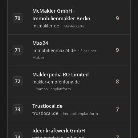
McMakler GmbH -
9
70
Immobilienmakler Berlin
mcmakler.de
Maklerkette
Max24
9
71
immobilienmax24.de
Einzelner
Makler
Maklerpedia RO Limited
8
72
makler-empfehlung.de
Immobilienplattform
Trustlocal.de
7
73
trustlocal.de
Immobilienplattform
Ideenkraftwerk GmbH
7
74
wohnenmietenkaufen.de