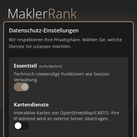
Makler
Rank
powered by
WAVEPOINT
Datenschutz-Einstellungen
Wir respektieren Ihre Privatsphäre. Wählen Sie, welche
Immobilienmakler Gifhorn –
Dienste Sie zulassen möchten.
Ranking Juli 2026
Essentiell
(erforderlich)
NIEDERSACHSEN
43.000 EINWOHNER
Technisch notwendige Funktionen wie Session-
84
419
12.570
Verwaltung.
Makler
Makler-Keywords
Max. Punkte
Kartendienste
Interaktive Karten von OpenStreetMap/CARTO. Ihre
IP-Adresse wird an externe Server übertragen.
Stand: Juli 2026