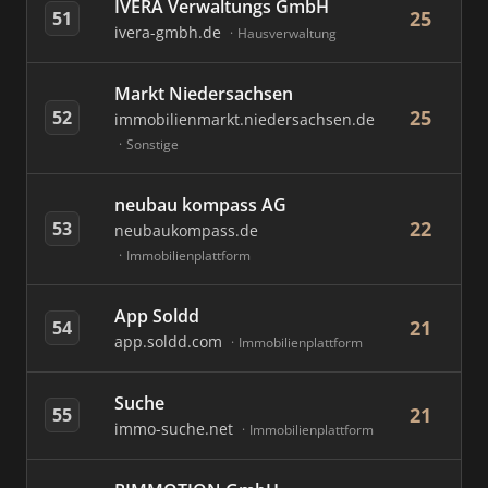
IVERA Verwaltungs GmbH
25
51
ivera-gmbh.de
Hausverwaltung
Markt Niedersachsen
25
52
immobilienmarkt.niedersachsen.de
Sonstige
neubau kompass AG
22
53
neubaukompass.de
Immobilienplattform
App Soldd
21
54
app.soldd.com
Immobilienplattform
Suche
21
55
immo-suche.net
Immobilienplattform