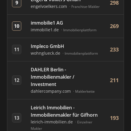
298
9
engelvoelkers.com
Franchise-Makler
immobilie1 AG
269
10
immobilie1.de
Immobilienplattform
Impleco GmbH
233
11
wohnglueck.de
Immobilienplattform
DAHLER Berlin -
Immobilienmakler /
211
12
Investment
dahlercompany.com
Maklerkette
Leirich Immobilien -
Immobilienmakler für Gifhorn
193
13
leirich-immobilien.de
Einzelner
Makler