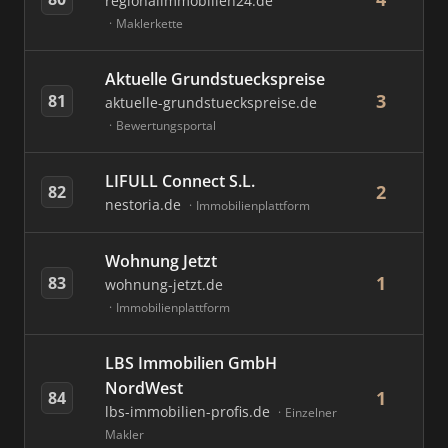
regionalimmobilien24.de
Maklerkette
Aktuelle Grundstueckspreise
3
81
aktuelle-grundstueckspreise.de
Bewertungsportal
LIFULL Connect S.L.
2
82
nestoria.de
Immobilienplattform
Wohnung Jetzt
1
83
wohnung-jetzt.de
Immobilienplattform
LBS Immobilien GmbH
NordWest
1
84
lbs-immobilien-profis.de
Einzelner
Makler