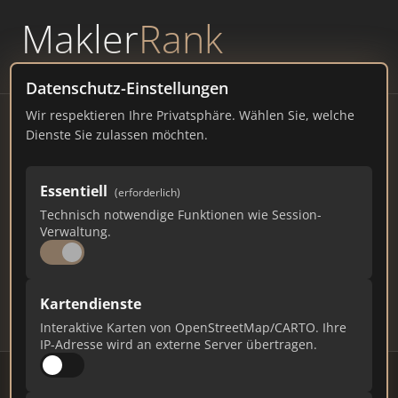
Makler
Rank
powered by
WAVEPOINT
Datenschutz-Einstellungen
Wir respektieren Ihre Privatsphäre. Wählen Sie, welche
Immobilienmakler
Dienste Sie zulassen möchten.
Braunschweig – Ranking Juli
Essentiell
(erforderlich)
2026
Technisch notwendige Funktionen wie Session-
Verwaltung.
NIEDERSACHSEN
253.527 EINWOHNER
84
525
15.750
Kartendienste
Makler
Makler-Keywords
Max. Punkte
Interaktive Karten von OpenStreetMap/CARTO. Ihre
IP-Adresse wird an externe Server übertragen.