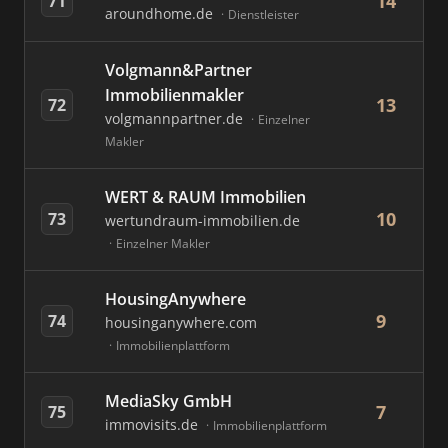
14
71
aroundhome.de
Dienstleister
Volgmann&Partner
Immobilienmakler
13
72
volgmannpartner.de
Einzelner
Makler
WERT & RAUM Immobilien
10
73
wertundraum-immobilien.de
Einzelner Makler
HousingAnywhere
9
74
housinganywhere.com
Immobilienplattform
MediaSky GmbH
7
75
immovisits.de
Immobilienplattform