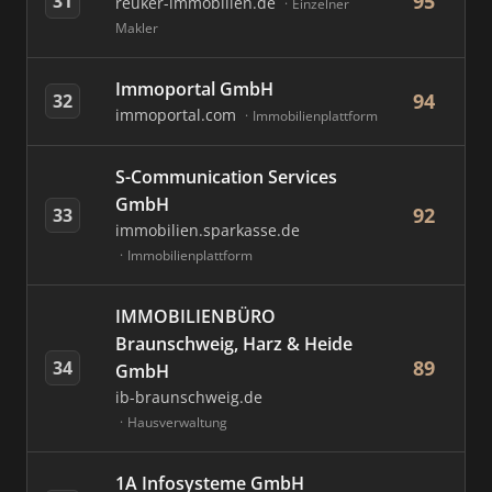
95
31
reuker-immobilien.de
Einzelner
Makler
Immoportal GmbH
94
32
immoportal.com
Immobilienplattform
S-Communication Services
GmbH
92
33
immobilien.sparkasse.de
Immobilienplattform
IMMOBILIENBÜRO
Braunschweig, Harz & Heide
89
34
GmbH
ib-braunschweig.de
Hausverwaltung
1A Infosysteme GmbH