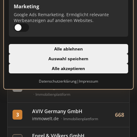
Marketing
Stand: Juli 2026
Google Ads Remarketing. Ermöglicht relevante
Werbeanzeigen auf anderen Websites.
#
MAKLER / FIRMA
PUNKTE
Immobilien Scout GmbH
Alle ablehnen
774
1
immobilienscout24.de
Auswahl speichern
Immobilienplattform
Alle akzeptieren
kleinanzeigen.de GmbH
Datenschutzerklärung
|
Impressum
675
2
kleinanzeigen.de
Immobilienplattform
AVIV Germany GmbH
668
3
immowelt.de
Immobilienplattform
Engel & Völkers GmbH