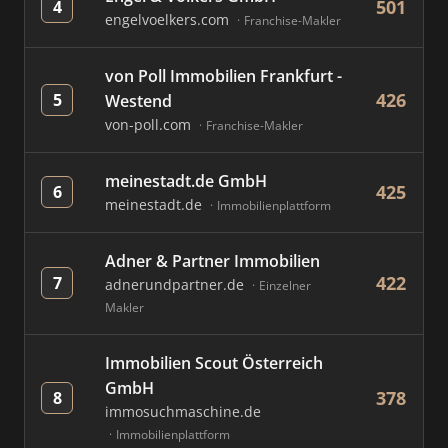
501
4
engelvoelkers.com
Franchise-Makler
von Poll Immobilien Frankfurt -
426
5
Westend
von-poll.com
Franchise-Makler
meinestadt.de GmbH
425
6
meinestadt.de
Immobilienplattform
Adner & Partner Immobilien
422
7
adnerundpartner.de
Einzelner
Makler
Immobilien Scout Österreich
GmbH
378
8
immosuchmaschine.de
Immobilienplattform