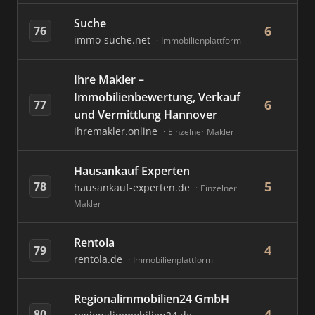
Suche
6
76
immo-suche.net
Immobilienplattform
Ihre Makler –
Immobilienbewertung, Verkauf
6
77
und Vermittlung Hannover
ihremakler.online
Einzelner Makler
Hausankauf Experten
5
78
hausankauf-experten.de
Einzelner
Makler
Rentola
4
79
rentola.de
Immobilienplattform
Regionalimmobilien24 GmbH
4
80