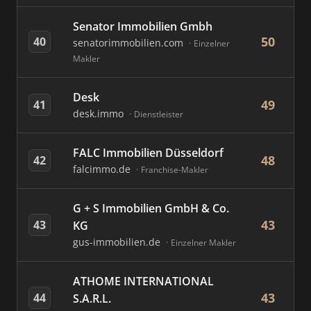
Senator Immobilien Gmbh
50
40
senatorimmobilien.com
Einzelner
Makler
Desk
49
41
desk.immo
Dienstleister
FALC Immobilien Düsseldorf
48
42
falcimmo.de
Franchise-Makler
G + S Immobilien GmbH & Co.
43
43
KG
gus-immobilien.de
Einzelner Makler
ATHOME INTERNATIONAL
43
44
S.A.R.L.