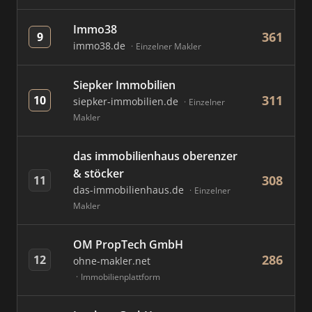
Immo38
361
9
immo38.de
Einzelner Makler
Siepker Immobilien
311
10
siepker-immobilien.de
Einzelner
Makler
das immobilienhaus oberenzer
& stöcker
308
11
das-immobilienhaus.de
Einzelner
Makler
OM PropTech GmbH
286
12
ohne-makler.net
Immobilienplattform