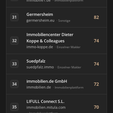
immobilie1.de
Immobilienplattform
Germersheim
82
31
germersheim.eu
Sonstige
Immobiliencenter Dieter
74
32
Koppe & Colleagues
immo-koppe.de
Einzelner Makler
Suedpfalz
74
33
suedpfalz.immo
Einzelner Makler
immobilien.de GmbH
72
34
immobilien.de
Immobilienplattform
LIFULL Connect S.L.
70
35
immobilien.mitula.com