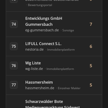
Bewertungsportal
Entwicklungs GmbH
7
74
Gummersbach
eg-gummersbach.de
Sonstige
LIFULL Connect S.L.
6
75
nestoria.de
Immobilienplattform
Wg Liste
5
76
wg-liste.de
Immobilienplattform
Hassmersheim
5
77
hassmersheim.de
Einzelner Makler
Schwarzwälder Bote
Medienvermarktung Südwest