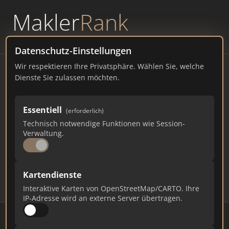
Makler
Rank
powered by
WAVEPOINT
Datenschutz-Einstellungen
Wir respektieren Ihre Privatsphäre. Wählen Sie, welche
Immobilienmakler
Dienste Sie zulassen möchten.
Germersheim – Ranking Juli
Essentiell
(erforderlich)
2026
Technisch notwendige Funktionen wie Session-
Verwaltung.
RHEINLAND-PFALZ
20.201 EINWOHNER
81
561
16.830
Kartendienste
Makler
Makler-Keywords
Max. Punkte
Interaktive Karten von OpenStreetMap/CARTO. Ihre
IP-Adresse wird an externe Server übertragen.