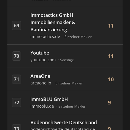
Immotactics GmbH
Immobilienmakler &
11
69
Baufinanzierung
immotactics.de
Einzelner Makler
Youtube
11
70
youtube.com
Sonstige
AreaOne
10
71
areaone.io
Einzelner Makler
immoBLU GmbH
9
72
immoblu.de
Einzelner Makler
Bodenrichtwerte Deutschland
9
73
bodenrichtwerte-deutschland.de