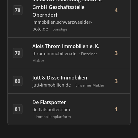
GmbH Geschäftsstelle
4
78
Oberndorf
immobilien.schwarzwaelder-
bote.de
Sonstige
Alois Throm Immobilien e. K.
3
79
throm-immobilien.de
Einzelner
Makler
Jutt & Disse Immobilien
3
80
jutt-immobilien.de
Einzelner Makler
De Flatspotter
1
81
de.flatspotter.com
Immobilienplattform