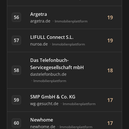
Argetra
19
56
argetra.de
Immobilienplattform
LIFULL Connect S.L.
19
57
nuroa.de
Immobilienplattform
Das Telefonbuch-
Servicegesellschaft mbH
18
58
dastelefonbuch.de
Immobilienplattform
SMP GmbH & Co. KG
17
59
wg-gesucht.de
Immobilienplattform
Newhome
17
60
newhome.de
Immobilienplattform