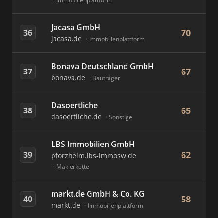
Immobilienplattform
Jacasa GmbH
70
36
jacasa.de
Immobilienplattform
Bonava Deutschland GmbH
67
37
bonava.de
Bauträger
Dasoertliche
65
38
dasoertliche.de
Sonstige
LBS Immobilien GmbH
62
39
pforzheim.lbs-immosw.de
Maklerkette
markt.de GmbH & Co. KG
58
40
markt.de
Immobilienplattform