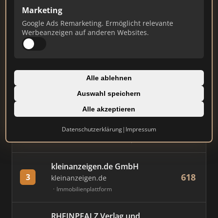
Marketing
Stand: Juli 2026
Google Ads Remarketing. Ermöglicht relevante
Werbeanzeigen auf anderen Websites.
#
MAKLER / FIRMA
PUNKTE
Immobilien Scout GmbH
Alle ablehnen
829
1
immobilienscout24.de
Auswahl speichern
Immobilienplattform
Alle akzeptieren
AVIV Germany GmbH
Datenschutzerklärung
|
Impressum
755
2
immowelt.de
Immobilienplattform
kleinanzeigen.de GmbH
618
3
kleinanzeigen.de
Immobilienplattform
RHEINPFALZ Verlag und