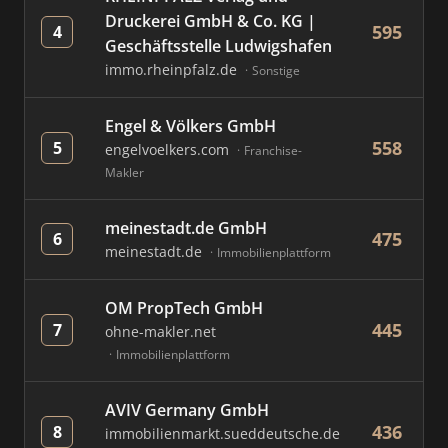
Druckerei GmbH & Co. KG |
595
4
Geschäftsstelle Ludwigshafen
immo.rheinpfalz.de
Sonstige
Engel & Völkers GmbH
558
5
engelvoelkers.com
Franchise-
Makler
meinestadt.de GmbH
475
6
meinestadt.de
Immobilienplattform
OM PropTech GmbH
445
7
ohne-makler.net
Immobilienplattform
AVIV Germany GmbH
436
8
immobilienmarkt.sueddeutsche.de