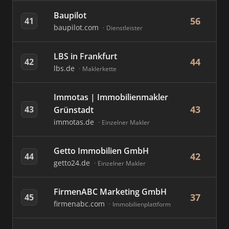
Baupilot
56
41
baupilot.com
Dienstleister
LBS in Frankfurt
44
42
lbs.de
Maklerkette
Immotas | Immobilienmakler
43
43
Grünstadt
immotas.de
Einzelner Makler
Getto Immobilien GmbH
42
44
getto24.de
Einzelner Makler
FirmenABC Marketing GmbH
37
45
firmenabc.com
Immobilienplattform