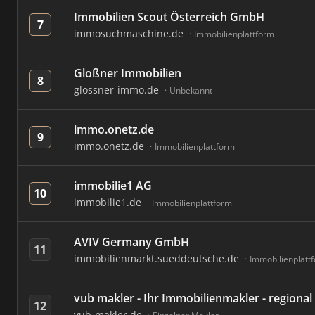
Immobilien Scout Österreich GmbH
7
immosuchmaschine.de
Immobilienplattform
Gloßner Immobilien
8
glossner-immo.de
Unbekannt
immo.onetz.de
9
immo.onetz.de
Immobilienplattform
immobilie1 AG
10
immobilie1.de
Immobilienplattform
AVIV Germany GmbH
11
immobilienmarkt.sueddeutsche.de
Immobilienplatt
vub makler - Ihr Immobilienmakler - regiona
12
vub-makler.de