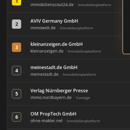
1
immobilienscout24.de
Immobilienplattform
AVIV Germany GmbH
2
immowelt.de
Immobilienplattform
kleinanzeigen.de GmbH
3
kleinanzeigen.de
Immobilienplattform
meinestadt.de GmbH
4
meinestadt.de
Immobilienplattform
Verlag Nürnberger Presse
5
immo.nordbayern.de
Sonstige
OM PropTech GmbH
6
ohne-makler.net
Immobilienplattform