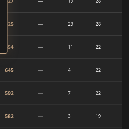
827
—
19
28
825
—
23
28
654
—
11
22
645
—
4
22
592
—
7
22
582
—
3
19