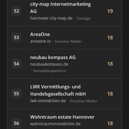
city-map Internetmarketing
19
52
AG
hannover.city-map.de
Sonstige
AreaOne
18
53
areaone.io
Einzelner Makler
neubau kompass AG
18
54
neubaukompass.de
Immobilienplattform
LWK Vermittlungs- und
18
55
Handelsgesellschaft mbH
lwk-immobilien.de
Einzelner Makler
Wohntraum estate Hannover
18
56
wohntraumimmobilien.de