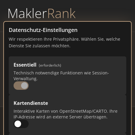
Makler
Rank
powered by
WAVEPOINT
Datenschutz-Einstellungen
Wir respektieren Ihre Privatsphäre. Wählen Sie, welche
Immobilienmakler Döhren –
Dienste Sie zulassen möchten.
Ranking Juli 2026
Essentiell
(erforderlich)
SACHSEN-ANHALT
41.000 EINWOHNER
Technisch notwendige Funktionen wie Session-
87
471
14.130
Verwaltung.
Makler
Makler-Keywords
Max. Punkte
Kartendienste
Interaktive Karten von OpenStreetMap/CARTO. Ihre
IP-Adresse wird an externe Server übertragen.
Stand: Juli 2026