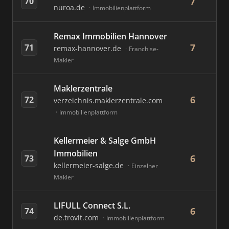
7
70
nuroa.de
Immobilienplattform
Remax Immobilien Hannover
7
71
remax-hannover.de
Franchise-
Makler
Maklerzentrale
6
72
verzeichnis.maklerzentrale.com
Immobilienplattform
Kellermeier & Salge GmbH
Immobilien
6
73
kellermeier-salge.de
Einzelner
Makler
LIFULL Connect S.L.
6
74
de.trovit.com
Immobilienplattform