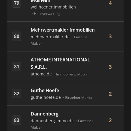
Mülheim
4
79
wellhoener.immobilien
Hausverwaltung
Mehrwertmakler Immobilien
3
80
mehrwertmakler.de
Einzelner
Makler
ATHOME INTERNATIONAL
3
81
S.A.R.L.
athome.de
Immobilienplattform
Guthe Hoefe
2
82
guthe-hoefe.de
Einzelner Makler
Dannenberg
2
83
dannenberg-immo.de
Einzelner
Makler