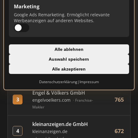
Marketing
Google Ads Remarketing. Ermöglicht relevante
#
MAKLER / FIRMA
PUNKTE
Werbeanzeigen auf anderen Websites.
Immobilien Scout GmbH
888
1
immobilienscout24.de
Alle ablehnen
Immobilienplattform
Auswahl speichern
AVIV Germany GmbH
Alle akzeptieren
807
2
immowelt.de
Immobilienplattform
Datenschutzerklärung
|
Impressum
Engel & Völkers GmbH
765
3
engelvoelkers.com
Franchise-
Makler
kleinanzeigen.de GmbH
672
4
kleinanzeigen.de