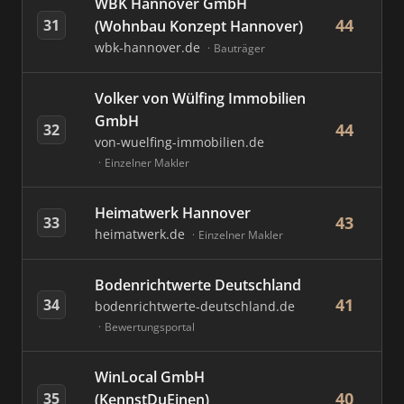
WBK Hannover GmbH
44
31
(Wohnbau Konzept Hannover)
wbk-hannover.de
Bauträger
Volker von Wülfing Immobilien
GmbH
44
32
von-wuelfing-immobilien.de
Einzelner Makler
Heimatwerk Hannover
43
33
heimatwerk.de
Einzelner Makler
Bodenrichtwerte Deutschland
41
34
bodenrichtwerte-deutschland.de
Bewertungsportal
WinLocal GmbH
40
35
(KennstDuEinen)