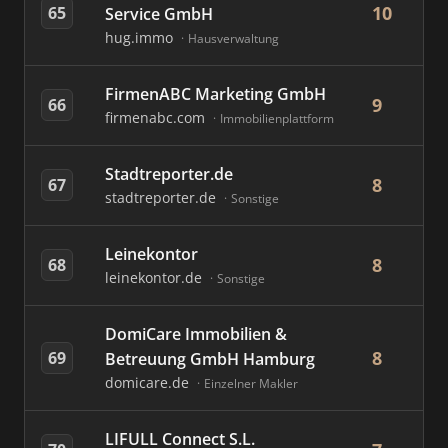
10
65
Service GmbH
hug.immo
Hausverwaltung
FirmenABC Marketing GmbH
9
66
firmenabc.com
Immobilienplattform
Stadtreporter.de
8
67
stadtreporter.de
Sonstige
Leinekontor
8
68
leinekontor.de
Sonstige
DomiCare Immobilien &
8
69
Betreuung GmbH Hamburg
domicare.de
Einzelner Makler
LIFULL Connect S.L.