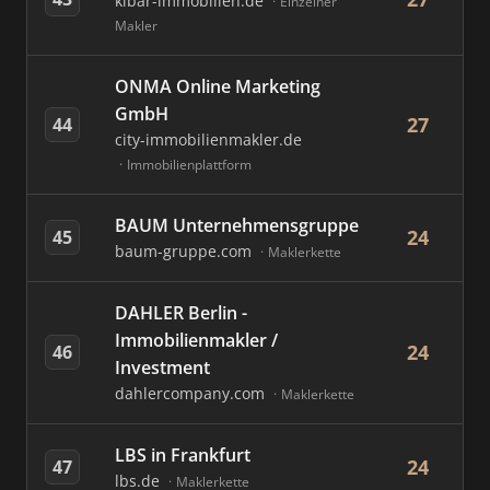
kibar-immobilien.de
Einzelner
Makler
ONMA Online Marketing
GmbH
27
44
city-immobilienmakler.de
Immobilienplattform
BAUM Unternehmensgruppe
24
45
baum-gruppe.com
Maklerkette
DAHLER Berlin -
Immobilienmakler /
24
46
Investment
dahlercompany.com
Maklerkette
LBS in Frankfurt
24
47
lbs.de
Maklerkette