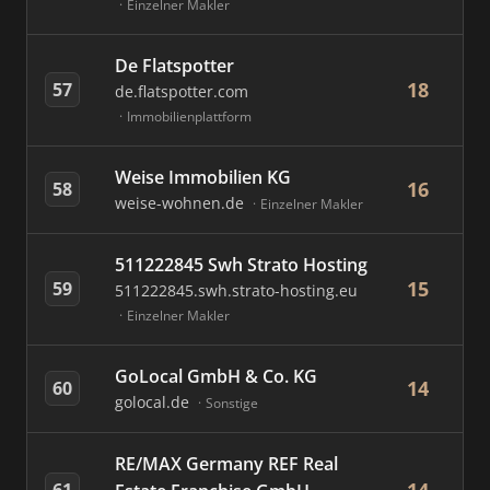
Einzelner Makler
De Flatspotter
18
57
de.flatspotter.com
Immobilienplattform
Weise Immobilien KG
16
58
weise-wohnen.de
Einzelner Makler
511222845 Swh Strato Hosting
15
59
511222845.swh.strato-hosting.eu
Einzelner Makler
GoLocal GmbH & Co. KG
14
60
golocal.de
Sonstige
RE/MAX Germany REF Real
61