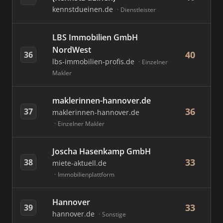
kennstdueinen.de
Dienstleister
LBS Immobilien GmbH
NordWest
40
36
lbs-immobilien-profis.de
Einzelner
Makler
maklerinnen-hannover.de
36
37
maklerinnen-hannover.de
Einzelner Makler
Joscha Hasenkamp GmbH
33
38
miete-aktuell.de
Immobilienplattform
Hannover
33
39
hannover.de
Sonstige