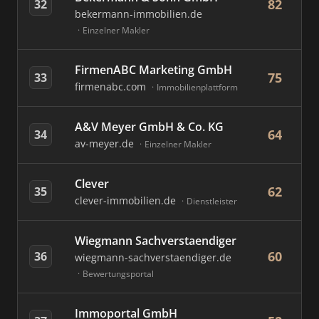
82
32
bekermann-immobilien.de
Einzelner Makler
FirmenABC Marketing GmbH
75
33
firmenabc.com
Immobilienplattform
A&V Meyer GmbH & Co. KG
64
34
av-meyer.de
Einzelner Makler
Clever
62
35
clever-immobilien.de
Dienstleister
Wiegmann Sachverstaendiger
60
36
wiegmann-sachverstaendiger.de
Bewertungsportal
Immoportal GmbH