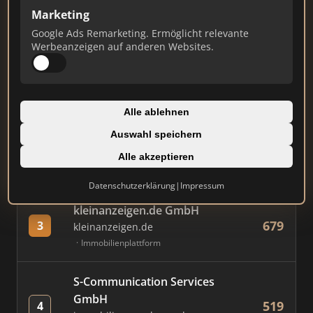
Marketing
Google Ads Remarketing. Ermöglicht relevante
#
MAKLER / FIRMA
PUNKTE
Werbeanzeigen auf anderen Websites.
Immobilien Scout GmbH
863
1
immobilienscout24.de
Alle ablehnen
Immobilienplattform
Auswahl speichern
AVIV Germany GmbH
Alle akzeptieren
794
2
immowelt.de
Immobilienplattform
Datenschutzerklärung
|
Impressum
kleinanzeigen.de GmbH
679
3
kleinanzeigen.de
Immobilienplattform
S-Communication Services
GmbH
519
4