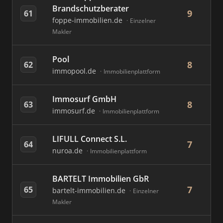
Brandschutzberater
9
61
foppe-immobilien.de
Einzelner
Makler
Pool
8
62
immopool.de
Immobilienplattform
Immosurf GmbH
8
63
immosurf.de
Immobilienplattform
LIFULL Connect S.L.
7
64
nuroa.de
Immobilienplattform
BARTELT Immobilien GbR
7
65
bartelt-immobilien.de
Einzelner
Makler