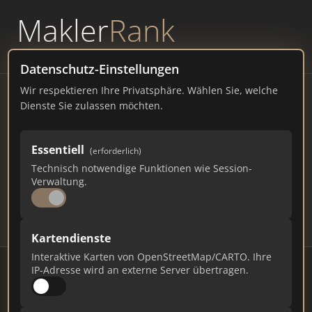
Makler
Rank
powered by
WAVEPOINT
Datenschutz-Einstellungen
Wir respektieren Ihre Privatsphäre. Wählen Sie, welche
Immobilienmakler Diepholz
Dienste Sie zulassen möchten.
– Ranking Juli 2026
Essentiell
(erforderlich)
NIEDERSACHSEN
16.542 EINWOHNER
Technisch notwendige Funktionen wie Session-
70
579
17.370
Verwaltung.
Makler
Makler-Keywords
Max. Punkte
Kartendienste
Interaktive Karten von OpenStreetMap/CARTO. Ihre
IP-Adresse wird an externe Server übertragen.
Stand: Juli 2026