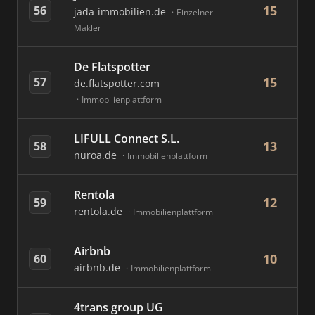
15
56
jada-immobilien.de
Einzelner
Makler
De Flatspotter
15
57
de.flatspotter.com
Immobilienplattform
LIFULL Connect S.L.
13
58
nuroa.de
Immobilienplattform
Rentola
12
59
rentola.de
Immobilienplattform
Airbnb
10
60
airbnb.de
Immobilienplattform
4trans group UG