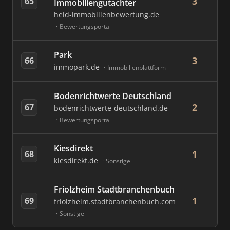
3
65
Immobiliengutachter
heid-immobilienbewertung.de
Bewertungsportal
Park
3
66
immopark.de
Immobilienplattform
Bodenrichtwerte Deutschland
2
67
bodenrichtwerte-deutschland.de
Bewertungsportal
Kiesdirekt
1
68
kiesdirekt.de
Sonstige
Friolzheim Stadtbranchenbuch
1
69
friolzheim.stadtbranchenbuch.com
Sonstige