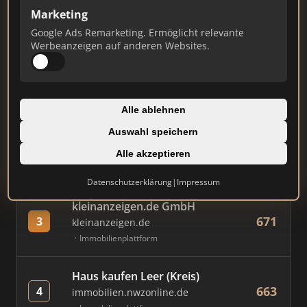
Marketing
Google Ads Remarketing. Ermöglicht relevante
#
MAKLER / FIRMA
PUNKTE
Werbeanzeigen auf anderen Websites.
Immobilien Scout GmbH
824
1
immobilienscout24.de
Alle ablehnen
Immobilienplattform
Auswahl speichern
AVIV Germany GmbH
Alle akzeptieren
793
2
immowelt.de
Immobilienplattform
Datenschutzerklärung
|
Impressum
kleinanzeigen.de GmbH
671
3
kleinanzeigen.de
Immobilienplattform
Haus kaufen Leer (Kreis)
663
4
immobilien.nwzonline.de