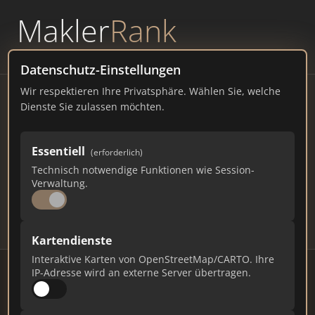
Makler
Rank
powered by
WAVEPOINT
Datenschutz-Einstellungen
Wir respektieren Ihre Privatsphäre. Wählen Sie, welche
Immobilienmakler Brake –
Dienste Sie zulassen möchten.
Ranking Juli 2026
Essentiell
(erforderlich)
NIEDERSACHSEN
15.149 EINWOHNER
Technisch notwendige Funktionen wie Session-
69
616
18.480
Verwaltung.
Makler
Makler-Keywords
Max. Punkte
Kartendienste
Interaktive Karten von OpenStreetMap/CARTO. Ihre
IP-Adresse wird an externe Server übertragen.
Stand: Juli 2026