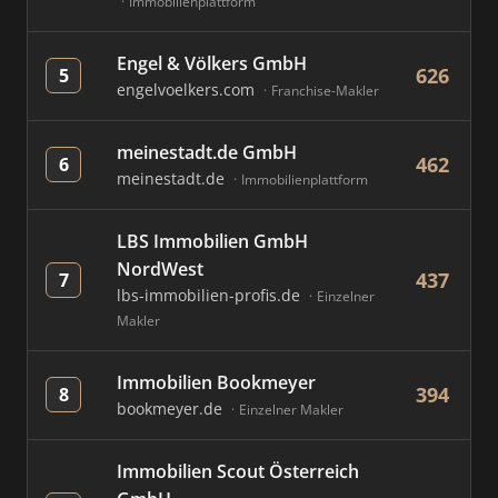
Immobilienplattform
Engel & Völkers GmbH
626
5
engelvoelkers.com
Franchise-Makler
meinestadt.de GmbH
462
6
meinestadt.de
Immobilienplattform
LBS Immobilien GmbH
NordWest
437
7
lbs-immobilien-profis.de
Einzelner
Makler
Immobilien Bookmeyer
394
8
bookmeyer.de
Einzelner Makler
Immobilien Scout Österreich