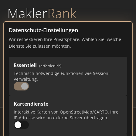
Makler
Rank
powered by
WAVEPOINT
Datenschutz-Einstellungen
Wir respektieren Ihre Privatsphäre. Wählen Sie, welche
Immobilienmakler Belm –
Dienste Sie zulassen möchten.
Ranking Juli 2026
Essentiell
(erforderlich)
NIEDERSACHSEN
13.581 EINWOHNER
Technisch notwendige Funktionen wie Session-
76
622
18.660
Verwaltung.
Makler
Makler-Keywords
Max. Punkte
Kartendienste
Interaktive Karten von OpenStreetMap/CARTO. Ihre
IP-Adresse wird an externe Server übertragen.
Stand: Juli 2026