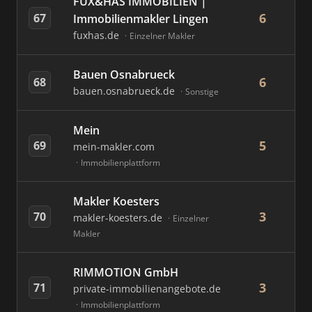
FUX&HAS IMMOBILIEN |
6
67
Immobilienmakler Lingen
fuxhas.de
Einzelner Makler
Bauen Osnabrueck
6
68
bauen.osnabrueck.de
Sonstige
Mein
5
69
mein-makler.com
Immobilienplattform
Makler Koesters
3
70
makler-koesters.de
Einzelner
Makler
RIMMOTION GmbH
3
71
private-immobilienangebote.de
Immobilienplattform