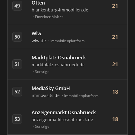
Otten
21
49
blankenburg-immobilien.de
Einzelner Makler
Wlw
21
50
wlw.de
Immobilienplattform
Marktplatz Osnabrueck
21
51
marktplatz-osnabrueck.de
Sonstige
MediaSky GmbH
18
52
immovisits.de
Immobilienplattform
Anzeigenmarkt Osnabrueck
18
53
anzeigenmarkt-osnabrueck.de
Sonstige