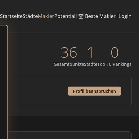
Startseite
Städte
Makler
Potential
|
🏆 Beste Makler
|
Login
36
1
0
Gesamtpunkte
Städte
Top 10 Rankings
Profil beanspruchen